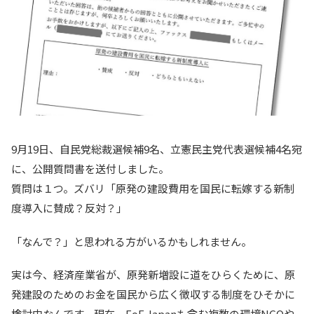
9月19日、自民党総裁選候補9名、立憲民主党代表選候補4名宛
に、公開質問書を送付しました。
質問は１つ。ズバリ「原発の建設費用を国民に転嫁する新制
度導入に賛成？反対？」
「なんで？」と思われる方がいるかもしれません。
実は今、経済産業省が、原発新増設に道をひらくために、原
発建設のためのお金を国民から広く徴収する制度をひそかに
検討中なんです。現在、FoE Japanも含む複数の環境NGOや