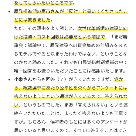
をしてもらいたいところです
。
原発推進派の
高市さん
が「反対」と書いてくださったこ
とには驚きました
。
ただ、その理由をよく読むと、
次世代革新炉の建設に向
けた投資・コスト回収は必要だという前提で
、「まだ審
議会で議論中で、原発建設への資金集めの仕組みをＲＡ
Ｂモデルでやると決まったわけではない」ということな
のかなと読めました。それでも自民党総裁選候補の中で
唯一回答をお送りいただいたことには感謝いたします。
小泉さん
からも回答（？）がきていたのですが、
党か
ら、総裁選挙にあたり公平性を欠くからアンケートには
答えないようにという通達がきているので、答えられな
い
、というものでした。まあ「答えられない」という連
絡をいただいたことは、まったく答えないよりも丁寧で
すが。もちろん、候補者のもとには多くのアンケートが
届いていると思いますので、すべてに答えることはでき