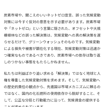
炭素市場や、聞こえのいいネットゼロ宣言、誤った気候変動
対策には今すぐ反対の意思を示す必要があります。炭素市場
や「ネットゼロ」という言葉に隠された、オフセットや大規
模植林などの誤った解決策は、気候変動への真の解決策を遅
らせるだけで、グリーンウォッシュそのものです。気候変動
による損失や被害が顕在化する現在、気候変動対策は迅速か
つ確実なものであるべきであり、炭素市場への依存は取り返
しのつかない事態をもたらしかねません。
私たちは利益ばかり追い求める「解決策」ではなく地球と人
権を尊重した気候変動対策を求めます。そして、気候変動へ
の歴史的責任の観点から、先進国は市場メカニズムに頼るの
ではなく、国内の化石燃料の使用依存から脱却すること、そ
して、公正な分担と行動能力に沿って、気候資金の提供する
ことが求められています。