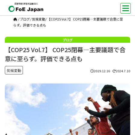
認定特定非営利活動法人
/
ブログ
/
気候変動
/
【COP25 Vol.7】 COP25閉幕―主要議題で合意に至
らず。評価できる点も
【COP25 Vol.7】 COP25閉幕―主要議題で合
意に至らず。評価できる点も
気候変動
2019.12.16
2024.7.10