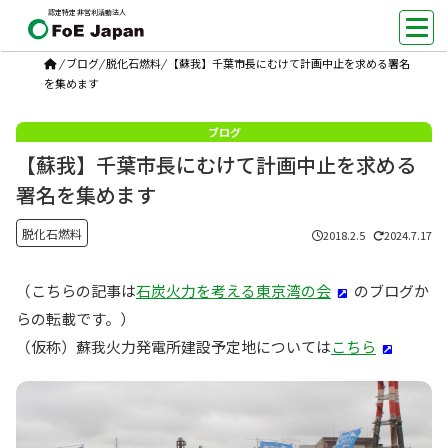
認定特定非営利活動法人
/
ブログ
/
脱化石燃料
/
【蘇我】千葉市長にむけて計画中止を求める署名
を集めます
【蘇我】千葉市長にむけて計画中止を求める
署名を集めます
脱化石燃料
2018.2.5
2024.7.17
（こちらの記事は
石炭火力を考える東京湾の会
のブログか
らの転載です。）
（仮称）蘇我火力発電所建設予定地については
こちら