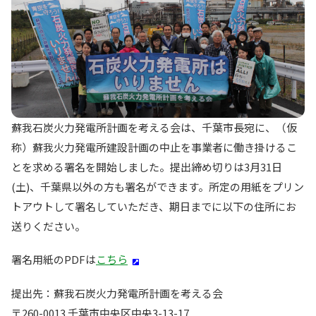
蘇我石炭火力発電所計画を考える会は、千葉市長宛に、（仮
称）蘇我火力発電所建設計画の中止を事業者に働き掛けるこ
とを求める署名を開始しました。提出締め切りは3月31日
(土)、千葉県以外の方も署名ができます。所定の用紙をプリン
トアウトして署名していただき、期日までに以下の住所にお
送りください。
署名用紙のPDFは
こちら
提出先：蘇我石炭火力発電所計画を考える会
〒260-0013 千葉市中央区中央3-13-17