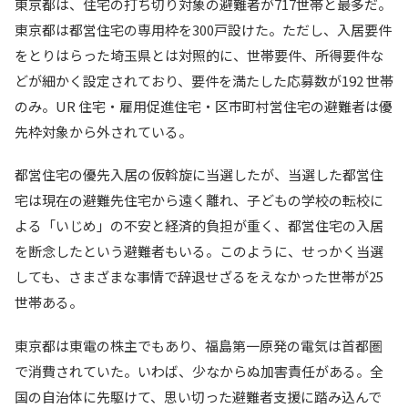
東京都は、住宅の打ち切り対象の避難者が717世帯と最多だ。
東京都は都営住宅の専用枠を300戸設けた。ただし、入居要件
をとりはらった埼玉県とは対照的に、世帯要件、所得要件な
どが細かく設定されており、要件を満たした応募数が192 世帯
のみ。UR 住宅・雇用促進住宅・区市町村営住宅の避難者は優
先枠対象から外されている。
都営住宅の優先入居の仮斡旋に当選したが、当選した都営住
宅は現在の避難先住宅から遠く離れ、子どもの学校の転校に
よる「いじめ」の不安と経済的負担が重く、都営住宅の入居
を断念したという避難者もいる。このように、せっかく当選
しても、さまざまな事情で辞退せざるをえなかった世帯が25
世帯ある。
東京都は東電の株主でもあり、福島第一原発の電気は首都圏
で消費されていた。いわば、少なからぬ加害責任がある。全
国の自治体に先駆けて、思い切った避難者支援に踏み込んで