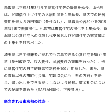
鳥取県は平成31年3月まで県営住宅等の提供を延長。山形県
は、民間借り上げ住宅の入居期間を１年延長、県内での転居
費用を最大５万円補助（条件なし）、県職員公舎50戸を2019
年3月まで無償提供。札幌市は市営住宅の提供を１年延長。新
潟県は公営住宅への引越し代支援および民間住宅の家賃補助
の上乗せを打ち出した。
埼玉県は自主避難者がだれでも応募できる公営住宅を50 戸用
意（条例改正で、収入要件、同居要件の撤廃を行った）。他
に県営住宅の自主避難者特別枠を100 戸用意した。また、県
の管理以外の市町村会議、宅建協会にも「県の方針」を伝
え、追い出しをできるだけしないよう通知。敷金礼金につい
ての配慮を求めた（SAFLAN調べ。下表参照）。
懸念される東京都の対応…