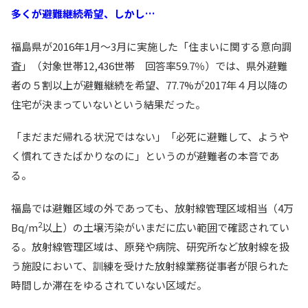
多くが避難継続希望、しかし…
福島県が2016年1月～3月に実施した「住まいに関する意向調
査」（対象世帯12,436世帯 回答率59.7％）では、県外避難
者の５割以上が避難継続を希望、77.7%が2017年４月以降の
住宅が決まっていないという結果だった。
「まだまだ帰れる状況ではない」「必死に避難して、ようや
く慣れてきたばかりなのに」というのが避難者の本音であ
る。
福島では避難区域の外であっても、放射線管理区域相当（4万
2
Bq/m
以上）の土壌汚染がいまだに広い範囲で確認されてい
る。放射線管理区域は、原発や病院、研究所など放射線を扱
う施設において、訓練を受けた放射線業務従事者が限られた
時間しか滞在をゆるされていない区域だ。