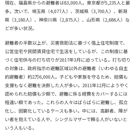
現在、福島県からの避難者は83,000人。東京都が5,235人と最
多。次いで、埼玉県（4,077人）、茨城県（3,700人）、新潟
県（3,180人）、神奈川県（2,875人）、山形県（2,686人）な
どが多い状況。
避難者の半数以上が、災害救助法に基づく借上住宅制度で、
公営住宅や民間賃貸住宅で生活をしているが、この制度に基
づく住宅供与の打ち切りが2017年3月に迫っている。打ち切り
の対象は、政府指示の避難区域以外の避難者（いわゆる自主
的避難者）約2万6,000人。子どもや家族を守るため、賠償も
支援もなく避難を決断した人が多い。2011年12月にようやく
認められた賠償も少額で、避難に係る経費をカバーするには
程遠い額であった。これらの人々はばらばらに避難し、孤立
化し、困窮化しているケースも多い。中には、高齢者、障が
い者を抱えている人や、シングルマザーで頼る人がいないと
いう人もいる。