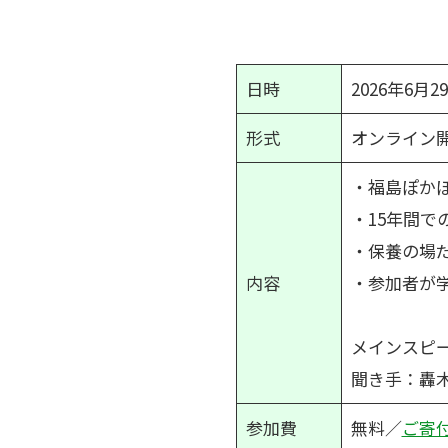
日時
2026年6月29
形式
オンライン開
・福島ぽか
・15年間で
・保養の場
内容
・参加者が
メインスピー
聞き手：轟木典
参加費
無料／
ご寄