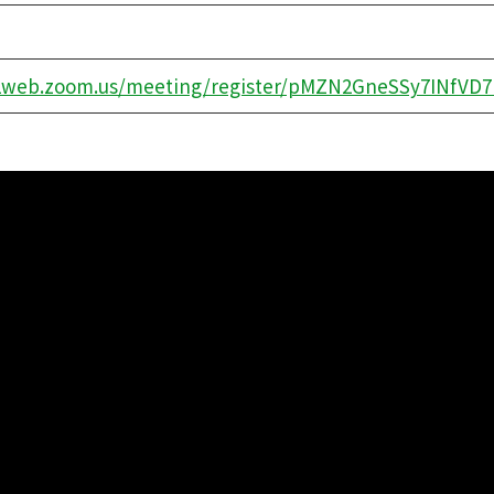
02web.zoom.us/meeting/register/pMZN2GneSSy7INfVD