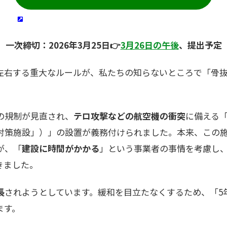
一次締切：2026年3月25日👉
3月26日の午後
、提出予定
左右する重大なルールが、私たちの知らないところで「骨
の規制が見直され、
テロ攻撃などの航空機の衝突
に備える
対策施設」）」の設置が義務付けられました。本来、この
が、「
建設に時間がかかる
」という事業者の事情を考慮し
きました。
長
されようとしています。緩和を目立たなくするため、「5
ます。