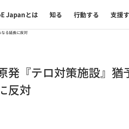
oE Japanとは
知る
行動する
支援
らなる延長に反対
原発『テロ対策施設』猶
に反対