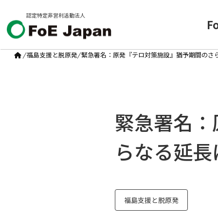
認定特定非営利活動法人
F
/
福島支援と脱原発
/
緊急署名：原発『テロ対策施設』猶予期間のさ
緊急署名：
らなる延長
福島支援と脱原発