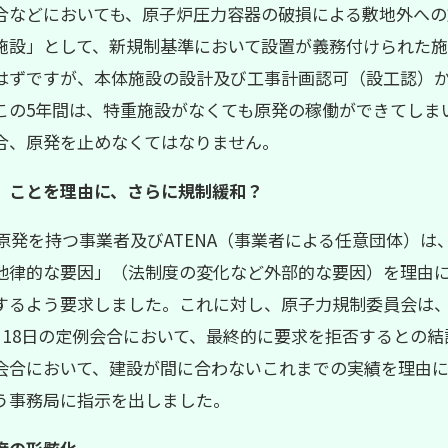
合などにおいても、原子炉圧力容器の破損による敷地外への
施設」として、新規制基準において設置が義務付けられた施
はずですが、本体施設の設計及び工事計画認可（設工認）
この5年間は、特重施設がなくても原発の稼働ができてしま
合、原発を止めなくてはなりません。
」ことを理由に、さらに規制緩和？
原発を持つ事業者及びATENA（事業者による任意団体）は
他律的な要因」（法制度の変化など外部的な要因）を理由
するよう要求しました。これに対し、原子力規制委員会は
2月18日の定例会合において、最終的に要求を拒否するとの
会合において、建設が間に合わないこれまでの実績を理由
う事務局に指示を出しました。