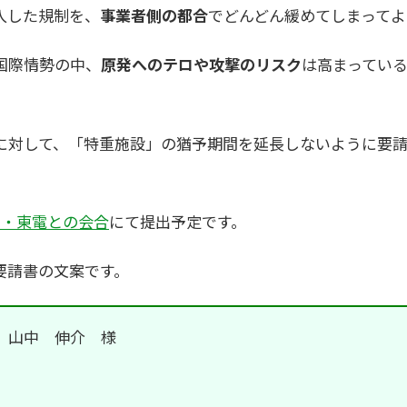
入した規制を、
事業者側の都合
でどんどん緩めてしまって
国際情勢の中、
原発へのテロや攻撃のリスク
は高まってい
に対して、「特重施設」の猶予期間を延長しないように要請
。
府・東電との会合
にて提出予定です。
要請書の文案です。
 山中 伸介 様