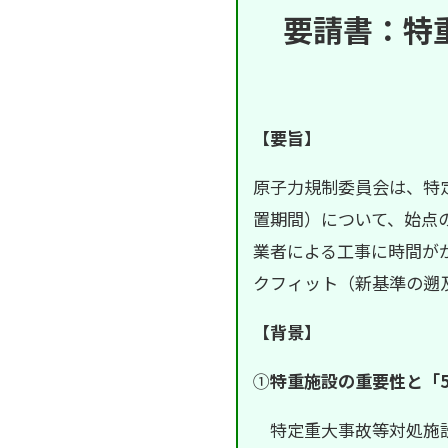
要請書：特
【要旨】
原子力規制委員会は、特
置期間）について、始点
業者による工事に時間が
クフィット（新基準の遡
【背景】
①
特重施設の重要性と「
特定重大事故等対処施設