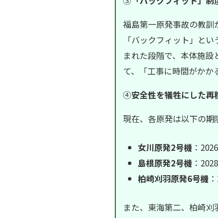
③
「バックフィット」制
福島第一原発事故の教訓
「バックフィット」とい
まれた段階で、本体施設
て、「工事に時間がかか
④
安全性を犠牲にした再
現在、各原発は以下の期
女川原発2号機
：202
島根原発2号機
：202
柏崎刈羽原発
6
号機
：
また、東海第二、柏崎刈