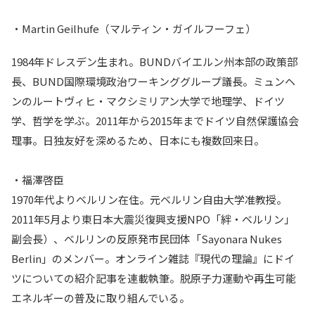
・Martin Geilhufe（マルティン・ガイルフーフェ）
1984年ドレスデン生まれ。BUNDバイエルン州本部の政策部
長、BUND国際環境政治ワーキンググループ議長。ミュンヘ
ンのルートヴィヒ・マクシミリアン大学で地理学、ドイツ
学、哲学を学ぶ。2011年から2015年までドイツ自然保護協会
理事。日独友好を深めるため、日本にも複数回来日。
・福澤啓臣
1970年代よりベルリン在住。元ベルリン自由大学准教授。
2011年5月より東日本大震災復興支援NPO「絆・ベルリン」
副会長）、ベルリンの反原発市民団体「Sayonara Nukes
Berlin」のメンバー。オンライン雑誌『現代の理論』にドイ
ツについての紹介記事を連載執筆。脱原子力運動や再生可能
エネルギーの普及に取り組んでいる。