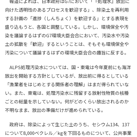
報道によれば、日本政府はG7において「『処理水』放出に
向けた透明性のあるプロセスを歓迎する」、除染土を再利用
する計画の「進捗（しんちょく）を歓迎する」とする表現を
盛り込もうと、各国と調整している。しかし、環境保全や汚
染を議論するはずのG7環境大臣会合において、汚染水や汚染
土の拡散を「歓迎」するということは、そもそも環境保全や
汚染について議論するはずの環境大臣会合の趣旨に反する。
ALPS処理汚染水については、国・東電は今年夏前にも海洋
放出を開始する方針としているが、放出前に得るとしている
「漁業者をはじめとする関係者の理解」はまだ得られていな
い。また、東電は、処理汚染水に残留する放射性物質の核種
ごとの総量を示していない。何がどのくらい放出されるのか
不明なまま、放出の準備だけが進められている。
政府は、除染によって生じた土のうち、セシウム134、137
について8,000ベクレル／kgを下回るものについて、公共事業