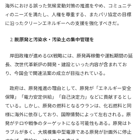
海外における誤った気候変動対策の推進をやめ、コミュニテ
ィのニーズを満たし、人権を尊重する、またパリ協定の目標
に沿ったクリーンエネルギーへの支援を強化すべきだ。
脱原発と汚染水・汚染土の集中管理を
岸田政権が進めるGX戦略には、原発再稼働や運転期間の延
長、次世代革新炉の開発・建設といった内容が含まれてお
り、今国会で関連法案の成立が目指されている。
政府は、原発推進の理由として、原発が「エネルギー安全
保障」「電力安定供給」「自己決定力」などに貢献するとし
ている。しかし、原発の燃料となるウランは、化石燃料と同
様に海外に依存しており、国際情勢によって左右される。原
発がテロや戦争のターゲットになる可能性もある。原発はト
ラブルが多く、大規模集中型電源である原発が計画外に停止