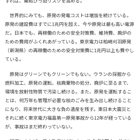
すれば、需給ひっ迫リスクを高める。
世界的にみても、原発の発電コストは増加を続けている。
原発の建設費はすでに1兆円を超え、今や原発は最も高い電源
だ。日本でも、再稼働のための安全対策費、維持費、廃炉の
ための費用がふくれあがっている。東京電力は柏崎刈羽原発
（新潟県）の再稼働のための安全対策費に1兆円以上も費やし
ている。
原発はグリーンでもクリーンでもない。ウランの採掘から
燃料加工、原発の運転、核廃棄物の処分、廃炉に至るまで、
環境を放射性物質で汚染し続ける。また、原発を運転するこ
とは、何万年も管理が必要な核のごみを生み出し続けること
になり、将来世代に大きな負の遺産を残す。東日本大震災と
それに続く東京電力福島第一原発事故から12年が経っている
が、事故はまだ終わっていない。