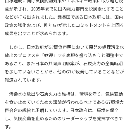
目標達成に向け気候変動対策やエネルギー政策に取り組む決
意が示され、2035年までに国内電力部門を脱炭素化すること
などが打ち出されました。議長国である日本政府には、国内
政策の強化および、昨年G7が示したコミットメントを上回る
成果を出すことが求められます。
しかし、日本政府がG7閣僚声明において原発の処理汚染水
放出のプロセスを「歓迎」する表現を盛り込もうと調整中で
あること、また日本の共同声明原案が、石炭火力の全廃時期
を示していないことから、他のG7が反発していることなどが
報道されています。
汚染水の放出や石炭火力の維持は、環境を守り、気候変動
を食い止めていくための議論が行われるべきであるG7環境大
臣会合の趣旨と矛盾しています。日本政府は、環境を保全
し、気候変動を止めるためのリーダーシップを発揮すべきで
す。