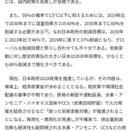
には、国内政策の見直しが急務である。
また、50％の確率で1.5℃以下に抑えるためには、2019年比
で2030年までに温室効果ガスの43%を、2035年までに60%を
[5]
削減する必要がある
。なお日本政府の削減目標は、2030年
に2013年比で46％で、2019年に直すと37％削減となり、グロ
ーバルな削減目標と照らし合わせても不十分である。気候変
動に対し歴史的責任の大きい日本は2030年目標を、少なくと
も60％削減まで強化すべきである。
現在、日本政府はGX政策を推進しているが、その内容は、
事実上、経済産業省が決めることとなる。脱炭素や環境社会
配慮の基準が不明であり、原発の新設や運転延長、水素・ア
ンモニア・バイオマス混焼やCCS（炭素回収貯留）で火力発
電を延命させるなど「誤った気候変動対策」が推進されるこ
とになる。実用化・商用化の見通しが不確実で、排出量削減
効果も経済性も疑問視される水素・アンモニア、CCSなどの燃