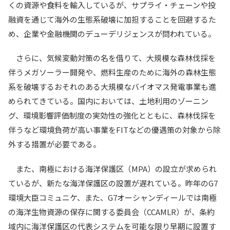
くの資源や食料を輸入しているが、サプライ・チェーンや投
融資を通じて海外の生態系破壊に加担することを回避するた
め、企業や金融機関のデューデリジェンスが問われている。
さらに、気候変動対策の名を借りて、大規模な森林伐採を
伴うメガソーラー開発や、燃料生産のために海外の森林生態
系を破壊するおそれのある大規模なバイオマス発電事業も進
められてきている。国内においては、土地利用のゾーニン
グ、環境影響評価制度の実効性の強化とともに、森林伐採を
伴うなど環境負荷が高い事業をFITなどの優遇策の対象から除
外する措置が必要である。
また、南極における海洋保護区（MPA）の設立が求められ
ているが、新たな海洋保護区の設置が遅れている。昨年のG7
環境大臣コミュニケ、また、G7オーシャンディールでは南極
の海洋生物資源の保存に関する委員会（CCAMLR）が、条約
域内に海洋保護区の代表システムを可能な限り早期に設置す