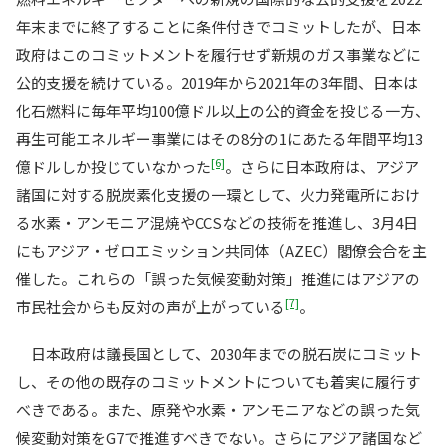
年末までに終了することに条件付きでコミットしたが、日本
政府はこのコミットメントを履行せず新規のガス事業などに
公的支援を続けている。2019年から2021年の3年間、日本は
化石燃料に毎年平均100億ドル以上の公的資金を投じる一方、
再生可能エネルギー事業にはその8分の1にあたる年間平均13
[6]
億ドルしか投じていなかった
。さらに日本政府は、アジア
諸国に対する脱炭素化支援の一環として、火力発電所におけ
る水素・アンモニア混焼やCCSなどの技術を推進し、3月4日
にもアジア・ゼロエミッション共同体（AZEC）閣僚会合を主
催した。これらの「誤った気候変動対策」推進にはアジアの
[7]
市民社会からも反対の声が上がっている
。
日本政府は議長国として、2030年までの脱石炭にコミット
し、その他の既存のコミットメントについても着実に履行す
べきである。また、原発や水素・アンモニアなどの誤った気
候変動対策をG7で推進すべきでない。さらにアジア諸国など