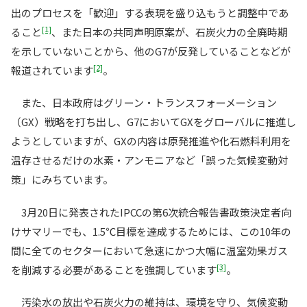
出のプロセスを「歓迎」する表現を盛り込もうと調整中であ
[1]
ること
、また日本の共同声明原案が、石炭火力の全廃時期
を示していないことから、他のG7が反発していることなどが
[2]
報道されています
。
また、日本政府はグリーン・トランスフォーメーション
（GX）戦略を打ち出し、G7においてGXをグローバルに推進し
ようとしていますが、GXの内容は原発推進や化石燃料利用を
温存させるだけの水素・アンモニアなど「誤った気候変動対
策」にみちています。
3月20日に発表されたIPCCの第6次統合報告書政策決定者向
けサマリーでも、1.5℃目標を達成するためには、この10年の
間に全てのセクターにおいて急速にかつ大幅に温室効果ガス
[3]
を削減する必要があることを強調しています
。
汚染水の放出や石炭火力の維持は、環境を守り、気候変動