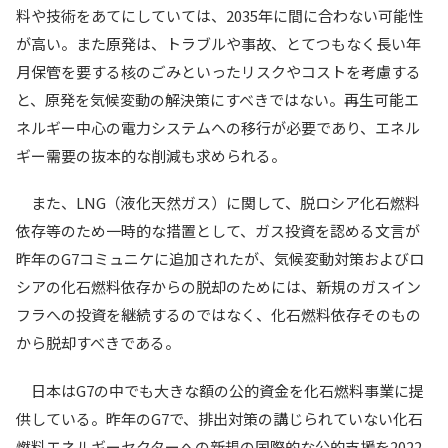
料や技術をあてにしていては、2035年に間に合わない可能性
が高い。また原発は、トラブルや事故、とてつもなく長い年
月保管を要する核のごみといったリスクやコストを考慮する
と、原発を気候変動の解決策にすべきではない。再生可能エ
ネルギー中心の電力システムへの移行が必要であり、エネル
ギー需要の抜本的な削減も求められる。
また、LNG（液化天然ガス）に関して、脱ロシア化石燃料
依存等のため一時的な措置として、ガス投資を認める文言が
昨年のG7コミュニケに追加されたが、気候変動対策およびロ
シアの化石燃料依存からの脱却のためには、新規のガスイン
フラへの投資を継続するのではなく、化石燃料依存そのもの
から脱却すべきである。
日本はG7の中でも大きな額の公的資金を化石燃料事業に提
供している。昨年のG7で、排出対策の講じられていない化石
燃料エネルギーセクターへの新規の国際的な公的支援を2022