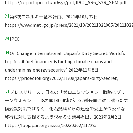
https://report.ipcc.ch/ar6syr/pdf/IPCC_AR6_SYR_SPM.pdf
[4]
第6次エネルギー基本計画、2021年10月22日
https://www.meti.go.jp/press/2021/10/20211022005/2021102
[5]
IPCC
[6]
Oil Change International “Japan’s Dirty Secret: World’s
top fossil fuel financier is fueling climate chaos and
undermining energy security” 2022年11月8日
https://priceofoil.org/2022/11/08/japans-dirty-secret/
[7]
プレスリリース：日本の「ゼロエミッション」戦略はグリ
ーンウォッシュ – 18カ国140団体が、G7議長国に対し誤った気
候変動対策ではなく、化石燃料からの迅速で公正かつ公平な
移行に対し支援するよう求める要請書提出、2023年3月2日
https://foejapan.org/issue/20230302/11728/