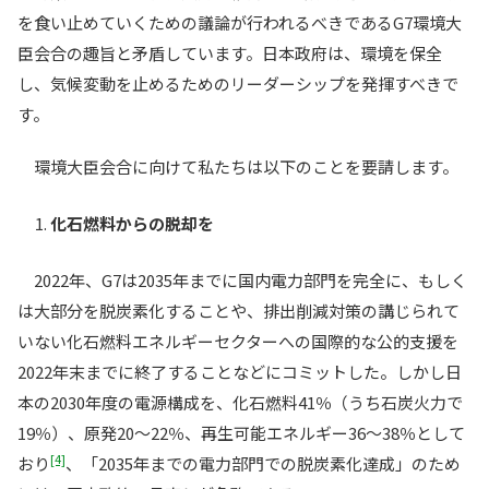
を食い止めていくための議論が行われるべきであるG7環境大
臣会合の趣旨と矛盾しています。日本政府は、環境を保全
し、気候変動を止めるためのリーダーシップを発揮すべきで
す。
環境大臣会合に向けて私たちは以下のことを要請します。
化石燃料からの脱却を
2022年、G7は2035年までに国内電力部門を完全に、もしく
は大部分を脱炭素化することや、排出削減対策の講じられて
いない化石燃料エネルギーセクターへの国際的な公的支援を
2022年末までに終了することなどにコミットした。しかし日
本の2030年度の電源構成を、化石燃料41％（うち石炭火力で
19％）、原発20〜22％、再生可能エネルギー36〜38％として
[4]
おり
、「2035年までの電力部門での脱炭素化達成」のため