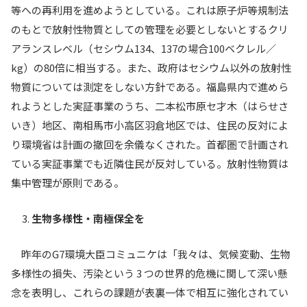
等への再利用を進めようとしている。これは原子炉等規制法
のもとで放射性物質としての管理を必要としないとするクリ
アランスレベル（セシウム134、137の場合100ベクレル／
kg）の80倍に相当する。また、政府はセシウム以外の放射性
物質については測定をしない方針である。福島県内で進めら
れようとした実証事業のうち、二本松市原セ才木（はらせさ
いき）地区、南相馬市小高区羽倉地区では、住民の反対によ
り環境省は計画の撤回を余儀なくされた。首都圏で計画され
ている実証事業でも近隣住民が反対している。放射性物質は
集中管理が原則である。
生物多様性・南極保全を
昨年のG7環境大臣コミュニケは「我々は、気候変動、生物
多様性の損失、汚染という 3 つの世界的危機に関して深い懸
念を表明し、これらの課題が表裏一体で相互に強化されてい