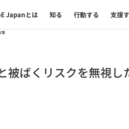
oE Japanとは
知る
行動する
支援
政策
と被ばくリスクを無視し