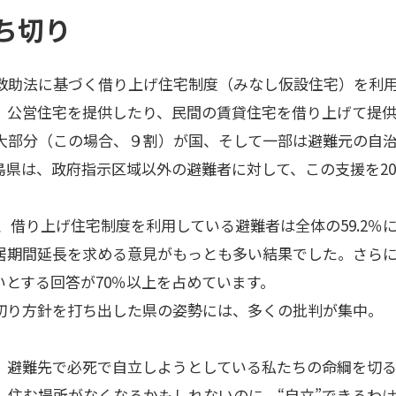
ち切り
救助法に基づく借り上げ住宅制度（みなし仮設住宅）を利用
、公営住宅を提供したり、民間の賃貸住宅を借り上げて提
大部分（この場合、９割）が国、そして一部は避難元の自
県は、政府指示区域以外の避難者に対して、この支援を20
、借り上げ住宅制度を利用している避難者は全体の59.2％
居期間延長を求める意見がもっとも多い結果でした。さら
いとする回答が70％以上を占めています。
切り方針を打ち出した県の姿勢には、多くの批判が集中。
、避難先で必死で自立しようとしている私たちの命綱を切
、住む場所がなくなるかもしれないのに、“自立”できるわ