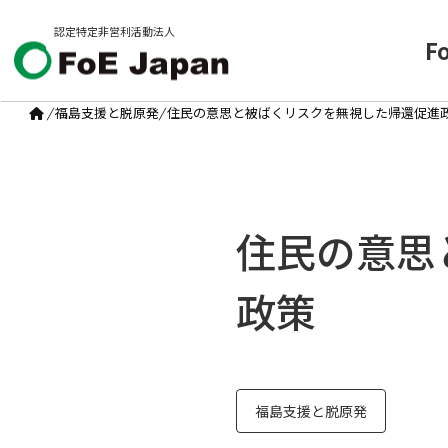
認定特定非営利活動法人
F
/
福島支援と脱原発
/
住民の意思と被ばくリスクを無視した帰還促進
住民の意思
政策
福島支援と脱原発