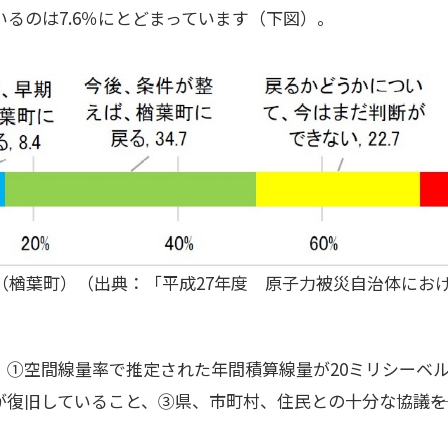
るのは7.6％にとどまっています（下図）。
（楢葉町）（出典：「平成27年度 原子力被災自治体にお
、①空間線量率で推定された年間積算線量が20ミリシーベ
復旧していること、③県、市町村、住民との十分な協議――