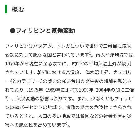
概要
●フィリピンと気候変動
フィリピンはバヌアツ、トンガについで世界で三番目に気候
1
変動に対して脆弱な国と言われています
。南太平洋地域では
1970年から現在に至るまでに、 約1℃の平均気温上昇が観測
されています。乾期における高湿度、 海水温上昇、カテゴリ
ー4とカテゴリー5の威力の強い台風の発生数の増加も報告さ
れており（1975年−1989年に比べて1990年−2004年の間に二倍
2
）、気候変動の影響は深刻です。また、少なくともフィリピ
ンの60パーセントの地域で、複数の災害の危険性にさらされ
ているとされ、人口の多い地域では貧困などの社会要因も災
3
害への脆弱性を高めています
。