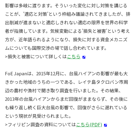
影響は多岐に渡ります。そういった変化に対し対策を講じる
ことが、’適応と対策’という枠組み議論されてきましたが、排
出削減が進まないと適応しきれない適応の限界を世界の科学
者が指摘しています。気候変動による’損失と被害’という考え
方が、近年語られるようになり、損失に対する資金メカニズ
ムについても国際交渉の場で話し合われています。
>損失と被害について詳しくは
こちら
FoE Japanは、2015年12月に、台風ハイアンの影響が最も大
きかった地域のうちの一つである、レイテ島タクロバン市周
辺の農村や漁村で聞き取り調査を行いました。その結果、
2013年の台風ハイアンからまだ回復がままならず、その後に
も繰り返し続く巨大台風の影響で、回復がさらに遅れている
という現状が見受けられました。
>フィリピン調査の資料については
こちら(PDF)