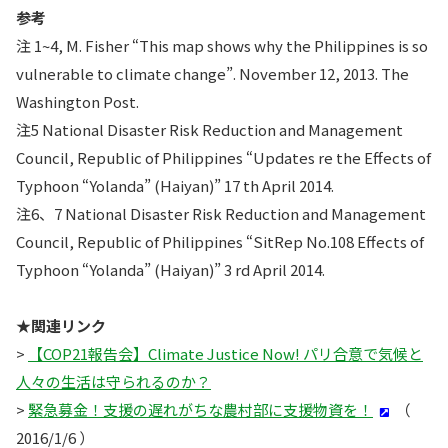
参考
注 1~4, M. Fisher “This map shows why the Philippines is so
vulnerable to climate change”. November 12, 2013. The
Washington Post.
注5 National Disaster Risk Reduction and Management
Council, Republic of Philippines “Updates re the Effects of
Typhoon “Yolanda” (Haiyan)” 17 th April 2014.
注6、7 National Disaster Risk Reduction and Management
Council, Republic of Philippines “SitRep No.108 Effects of
Typhoon “Yolanda” (Haiyan)” 3 rd April 2014.
★関連リンク
>
【COP21報告会】Climate Justice Now! パリ合意で気候と
人々の生活は守られるのか？
>
緊急募金！支援の遅れがちな農村部に支援物資を！
（
2016/1/6 ）