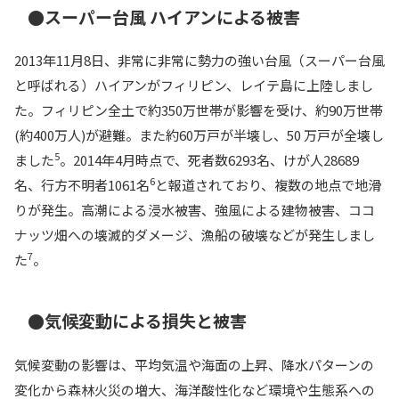
●スーパー台風 ハイアンによる被害
2013年11月8日、非常に非常に勢力の強い台風（スーパー台風
と呼ばれる）ハイアンがフィリピン、レイテ島に上陸しまし
た。フィリピン全土で約350万世帯が影響を受け、約90万世帯
(約400万人)が避難。また約60万戸が半壊し、50 万戸が全壊し
5
ました
。2014年4月時点で、死者数6293名、けが人28689
6
名、行方不明者1061名
と報道されており、複数の地点で地滑
りが発生。高潮による浸水被害、強風による建物被害、ココ
ナッツ畑への壊滅的ダメージ、漁船の破壊などが発生しまし
7
た
。
●気候変動による損失と被害
気候変動の影響は、平均気温や海面の上昇、降水パターンの
変化から森林火災の増大、海洋酸性化など環境や生態系への