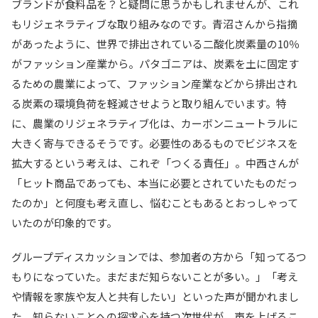
ブランドが食料品を？と疑問に思うかもしれませんが、これ
もリジェネラティブな取り組みなのです。青沼さんから指摘
があったように、世界で排出されている二酸化炭素量の10％
がファッション産業から。パタゴニアは、炭素を土に固定す
るための農業によって、ファッション産業などから排出され
る炭素の環境負荷を軽減させようと取り組んでいます。特
に、農業のリジェネラティブ化は、カーボンニュートラルに
大きく寄与できるそうです。必要性のあるものでビジネスを
拡大するという考えは、これぞ「つくる責任」。中西さんが
「ヒット商品であっても、本当に必要とされていたものだっ
たのか」と何度も考え直し、悩むこともあるとおっしゃって
いたのが印象的です。
グループディスカッションでは、参加者の方から「知ってるつ
もりになっていた。まだまだ知らないことが多い。」「考え
や情報を家族や友人と共有したい」といった声が聞かれまし
た。知らないことへの探求心を持つ次世代が、声を上げるこ