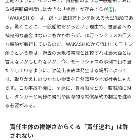
上記のように、タンカーと、貨物船のような一般船舶におけ
る損害賠償制度には大きな「格差」が存在するが
[5]
、
「WAKASHIO」は、総トン数10万トンを超える大型船舶であ
る。驚くことに、一般船舶だからという理由で、被害者への
補完的な基金はないにもかかわらず、10万トンクラスの巨大
な船舶が航行しているのだ。WAKASHIOから流出した千トン
余りという量は、過去の大規模事故と比較すれば最大級とは
言えないかもしれないが、今、モーリシャスの事例で目の当
たりしているように、油流出事故は発生する場所によって
は、取りかえしのつかない惨事を自然環境や地域社会にもた
らす。この事故を機に、早急に、貨物船などの一般船舶に対
し、タンカーと同様の規制や国際的な補償条約の制定を進め
る必要がある。
責任主体の複雑さからくる「責任逃れ」は許
されない