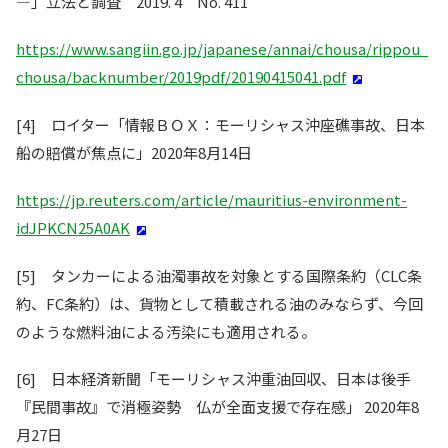
―」立法と調査 2019. 4 No. 411
https://www.sangiin.go.jp/japanese/annai/chousa/rippou_
chousa/backnumber/2019pdf/20190415041.pdf
[4] ロイター「情報ＢＯＸ：モーリシャス沖座礁事故、日本
船の賠償が焦点に」2020年8月14日
https://jp.reuters.com/article/mauritius-environment-
idJPKCN25A0AK
[5] タンカーによる油濁事故を対象とする国際条約（CLC条
約、FC条約）は、貨物として積載される油のみならず、今回
のような燃料油による汚染にも適用される。
[6] 日本経済新聞「モーリシャス沖重油回収、日本は後手
『民間事故』で消極姿勢 仏が全面支援で存在感」 2020年8
月27日