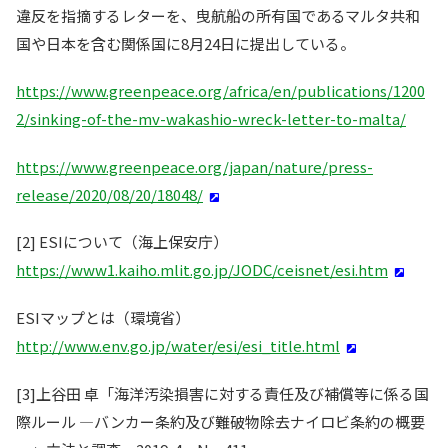
違反を指摘するレターを、曳航船の所有国であるマルタ共和
国や日本を含む関係国に8月24日に提出している。
https://www.greenpeace.org/africa/en/publications/1200
2/sinking-of-the-mv-wakashio-wreck-letter-to-malta/
https://www.greenpeace.org/japan/nature/press-
release/2020/08/20/18048/
[2] ESIについて（海上保安庁）
https://www1.kaiho.mlit.go.jp/JODC/ceisnet/esi.htm
ESIマップとは（環境省）
http://www.env.go.jp/water/esi/esi_title.html
[3]上谷田 卓「海洋汚染損害に対する責任及び補償等に係る国
際ルール ―バンカー条約及び難破物除去ナイロビ条約の概要