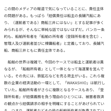
この間のメディアの報道で気になっていることに、責任主体
の問題がある。もっぱら「賠償責任は船主の長鋪汽船にあ
り、（運航者である）商船三井にはない」とする記事が多く
みられるが、そんなに単純な話ではないはずだ。バンカー条
約も、船舶所有者を「船舶の所有者（登録所有者を含む）、
管理人及び運航者並びに裸傭船者」と定義しており、長鋪汽
船、商船三井ともに責任主体である。
船舶の世界は複雑で、今回のケースでは船主と運航者は異
なるが、「船舶所有者」として一体となって海運業を営んで
いる。その先には、鉄鉱石などを売る荷主がいる。これら複
数の企業の経済活動の一環として、「WAKASHIO」は航行し
ていた。船舶所有者がさらに複数となるケースもあり、「登
録所有者」が賠償義務を負う理由のひとつには、被害者救済
の観点から賠償請求の相手を明確にすることがあげられてい
る。つまり、運航者などその他の船舶所有者が免責されてい