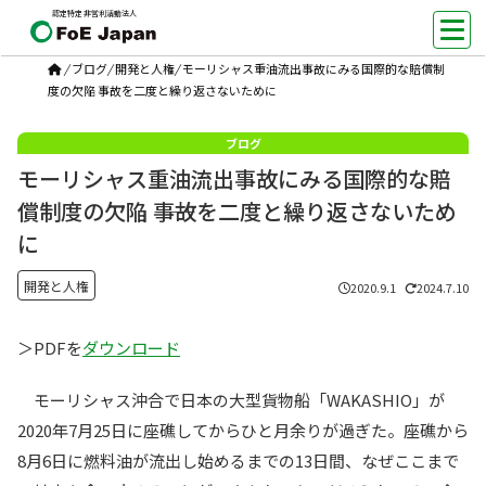
認定特定非営利活動法人
/
ブログ
/
開発と人権
/
モーリシャス重油流出事故にみる国際的な賠償制
度の欠陥 ――事故を二度と繰り返さないために
モーリシャス重油流出事故にみる国際的な賠
償制度の欠陥 ――事故を二度と繰り返さないため
に
開発と人権
2020.9.1
2024.7.10
＞PDFを
ダウンロード
モーリシャス沖合で日本の大型貨物船「WAKASHIO」が
2020年7月25日に座礁してからひと月余りが過ぎた。座礁から
8月6日に燃料油が流出し始めるまでの13日間、なぜここまで