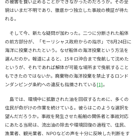
の被害を食い止めることができなかったのだろうか。その全
貌はいまだ不明であり、徹底かつ独立した事故の検証が待た
れる。
そして今、新たな疑問が加わった。二つに分断された船体
の前方部分が、「モーリシャス政府からの指示」で8月24日に
海洋に投棄されたという。なぜ船体の海洋投棄という方法を
選んだのか。報道によると、15キロ沖合まで曳航して沈めた
というが、それであれば解体が可能な場所まで曳航すること
もできたのではないか。廃棄物の海洋投棄を禁止するロンド
ンダンピング条約への違反も指摘されている
[1]
。
島では、環境中に拡散された油を回収するために、多くの
住民が命がけの作業を続けている。彼らはこのような選択を
望んだだろうか。事故を発生させた船舶の関係者と事故対応
にあたる当局は、流出油の除去や環境回復の過程で、住民、
漁業者、観光業者、NPOなどの声を十分に反映した判断をす