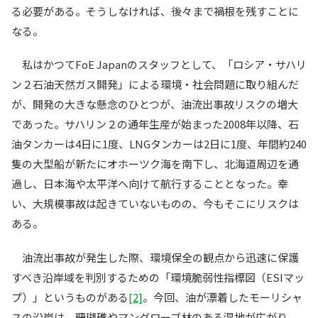
る必要がある。そうしなければ、後々まで禍根を残すことに
なる。
私はかつてFoE Japanのスタッフとして、「ロシア・サハリ
ン２石油天然ガス開発」による環境・社会問題に取り組んだ
が、開発の大きな懸念のひとつが、油流出事故リスクの増大
であった。サハリン２の通年生産が始まった2008年以降、石
油タンカーは4日に1度、LNGタンカーは2日に1度、年間約240
隻の大型船が新たにオホーツク海を南下し、北海道周辺を通
過し、日本海や太平洋へ向けて航行することとなった。幸
い、大規模事故は起きていないものの、今もそこにリスクは
ある。
油流出事故が発生した際、環境保全の観点から迅速に保護
すべき沿岸域を判別するための「環境脆弱性指標図（ESIマッ
プ）」というものがある
[2]
。今回、油が漂着したモーリシャ
スの沿岸は、珊瑚礁やマングローブ林のある湿地が広がり、