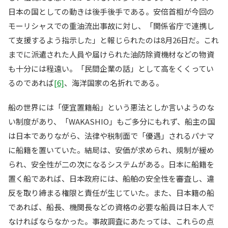
日本の国としての動きは後手後手である。安倍首相が今回の
モーリシャスでの重油流出事故に対し、「関係省庁で連携し
て支援するよう指示した」と報じられたのは8月26日だ。これ
までに派遣された人員や届けられた油防除資機材などの物資
も十分には程遠い。「民間企業の話」として高をくくってい
るのであれば
[6]
、海洋国家の名折れである。
船の世界には「便宜置籍船」という悪法としか言いようのな
い制度があり、「WAKASHIO」もご多分にもれず、船主の国
は日本でありながら、法律や税制面で「優遇」されるパナマ
に船籍を置いていた。結局は、安価が求められ、規制が緩め
られ、安全性が二の次になるシステムがある。日本に船籍を
置く船であれば、日本政府には、船舶の安全性を審査し、違
反を取り締まる権限と責任が生じていた。また、日本籍の船
であれば、船長、機関長などの資格の必要な船員は日本人で
なければならなかった。事故調査にあたっては、これらの点