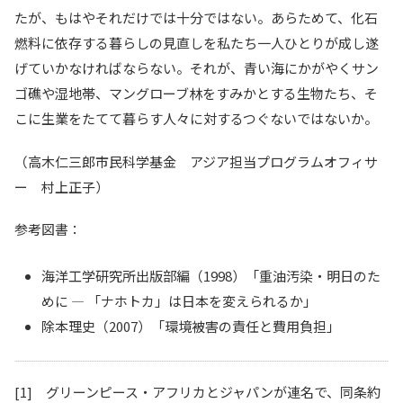
たが、もはやそれだけでは十分ではない。あらためて、化石
燃料に依存する暮らしの見直しを私たち一人ひとりが成し遂
げていかなければならない。それが、青い海にかがやくサン
ゴ礁や湿地帯、マングローブ林をすみかとする生物たち、そ
こに生業をたてて暮らす人々に対するつぐないではないか。
（高木仁三郎市民科学基金 アジア担当プログラムオフィサ
ー 村上正子）
参考図書：
海洋工学研究所出版部編（1998）「重油汚染・明日のた
めに — 「ナホトカ」は日本を変えられるか」
除本理史（2007）「環境被害の責任と費用負担」
[1] グリーンピース・アフリカとジャパンが連名で、同条約