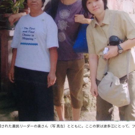
殺された農民リーダーの奥さん（写 真左）とともに。ここの家は波多江にとって、