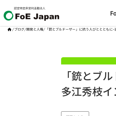
認定特定非営利活動法人
F
/
ブログ
/
開発と人権
/
「銃とブルドーザー」に抗う人びととともに−
「銃とブル
多江秀枝イ