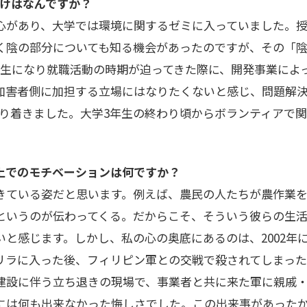
っかけはなんですか？
心があり、大学では環境に関するゼミに入っていました。授
く陰の部分についても知る機会があったのですが、その「
年生になり就職活動の時期が迫ってきた際に、開発事業によ
加害者側に加担する立場にはなりたくないと感じ、問題解
 にたどり着きました。大学3年生の終わり頃からボランティア
上でのモチベーションは何ですか？
きている姿だと思います。例えば、農民の人たちが農作業を
というのが伝わってくる。だからこそ、そういう彼らの生活
いと感じます。しかし、私の心の奥底にあるのは、2002年
リラに入った後、フィリピン軍との交戦で殺されてしまった
建設に伴う立ち退きの現場で、事業者と共に来た軍に親戚
には何も出来なかった悔しさでした。この出来事があった