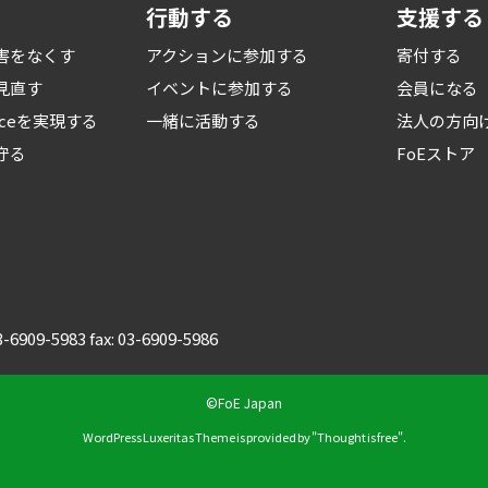
行動する
支援する
害をなくす
アクションに参加する
寄付する
見直す
イベントに参加する
会員になる
iceを
実現する
一緒に活動する
法人の方向
守る
FoEストア
03-6909-5983 fax: 03-6909-5986
©FoE Japan
WordPress Luxeritas Theme is provided by "
Thought is free
".