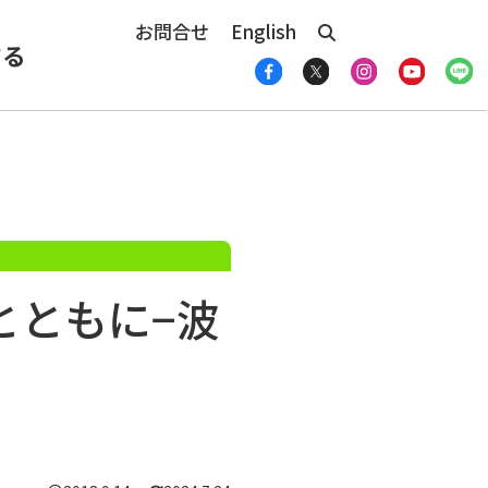
お問合せ
English
する
とともに−波