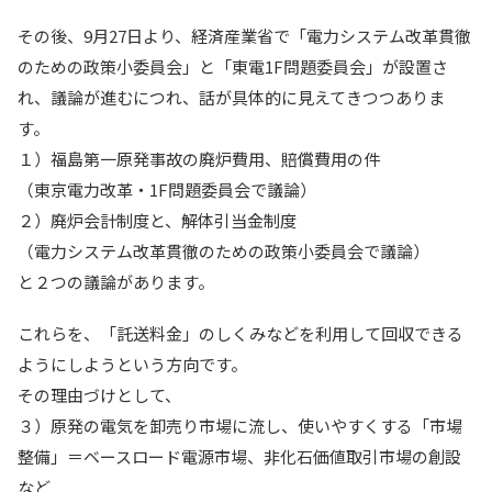
その後、9月27日より、経済産業省で「電力システム改革貫徹
のための政策小委員会」と「東電1F問題委員会」が設置さ
れ、議論が進むにつれ、話が具体的に見えてきつつありま
す。
１）福島第一原発事故の廃炉費用、賠償費用の件
（東京電力改革・1F問題委員会で議論）
２）廃炉会計制度と、解体引当金制度
（電力システム改革貫徹のための政策小委員会で議論）
と２つの議論があります。
これらを、「託送料金」のしくみなどを利用して回収できる
ようにしようという方向です。
その理由づけとして、
３）原発の電気を卸売り市場に流し、使いやすくする「市場
整備」＝ベースロード電源市場、非化石価値取引市場の創設
など