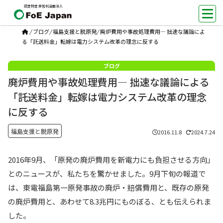
認定特定非営利活動法人
/
ブログ
/
福島支援と脱原発
/
廃炉費用や事故処理費用― 拙速な議論によ
る「託送料金」転嫁は電力システム改革の理念に反する
廃炉費用や事故処理費用― 拙速な議論による
「託送料金」転嫁は電力システム改革の理念
に反する
福島支援と脱原発
2016.11.8
2024.7.24
2016年9月、「原発の廃炉費用を新電力にも負担させる方向」
とのニュースが、私たちを驚かせました。9月下旬の報道で
は、東電福島第一原発事故の廃炉・賠償費用と、既存の原発
の廃炉費用と、あわせて8.3兆円にものぼる、とも伝えられま
した。