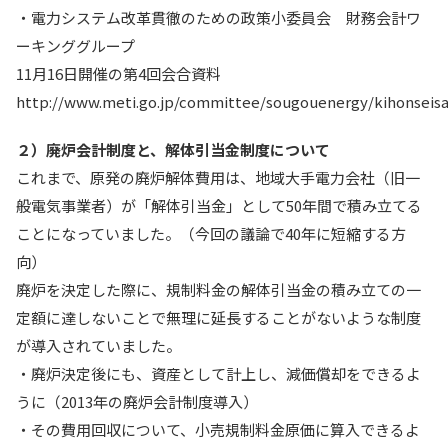
・電力システム改革貫徹のための政策小委員会 財務会計ワ
ーキンググループ
11月16日開催の第4回会合資料
http://www.meti.go.jp/committee/sougouenergy/kihonseis
２）廃炉会計制度と、解体引当金制度について
これまで、原発の廃炉解体費用は、地域大手電力会社（旧一
般電気事業者）が「解体引当金」として50年間で積み立てる
ことになっていました。（今回の議論で40年に短縮する方
向）
廃炉を決定した際に、規制料金の解体引当金の積み立ての一
定額に達しないことで無理に延長することがないような制度
が導入されていました。
・廃炉決定後にも、資産として計上し、減価償却をできるよ
うに（2013年の廃炉会計制度導入）
・その費用回収について、小売規制料金原価に算入できるよ