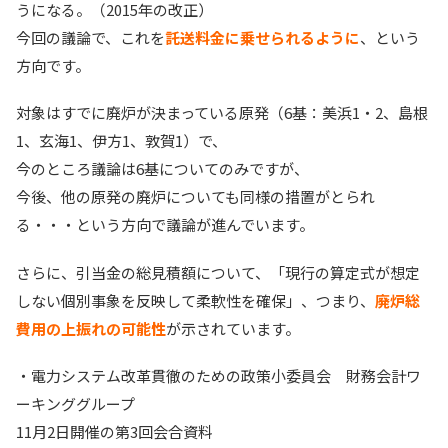
うになる。（2015年の改正）
今回の議論で、これを
託送料金に乗せられるように
、という
方向です。
対象はすでに廃炉が決まっている原発（6基：美浜1・2、島根
1、玄海1、伊方1、敦賀1）で、
今のところ議論は6基についてのみですが、
今後、他の原発の廃炉についても同様の措置がとられ
る・・・という方向で議論が進んでいます。
さらに、引当金の総見積額について、「現行の算定式が想定
しない個別事象を反映して柔軟性を確保」、つまり、
廃炉総
費用の上振れの可能性
が示されています。
・電力システム改革貫徹のための政策小委員会 財務会計ワ
ーキンググループ
11月2日開催の第3回会合資料