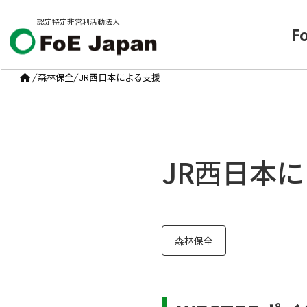
認定特定非営利活動法人
F
/
森林保全
/
JR西日本による支援
JR西日本
森林保全