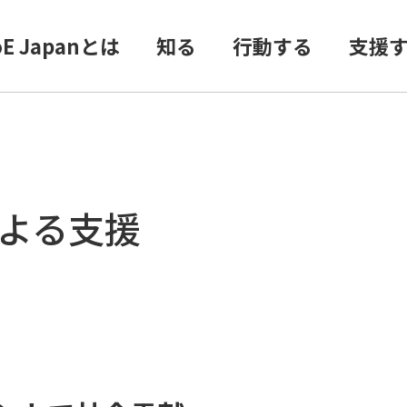
oE Japanとは
知る
行動する
支援
による支援