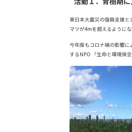
活動１．育樹期に
東日本大震災の復興支援と
マツが4mを超えるように
今年度もコロナ禍の影響に
するNPO 「生命と環境