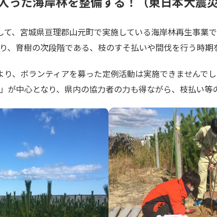
入った海岸林を整備する！（東日本大震
して、宮城県亘理郡山元町で実施している海岸林再生事業では
なり、育樹の次段階である、枝のすそ払いや間伐を行う時期
より、ボランティアを募った定例活動は実施できませんでし
保全」が中心となり、県内の協力者の力も得ながら、枝払い等