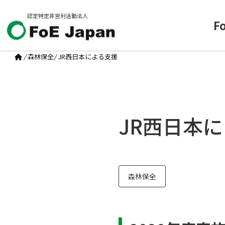
認定特定非営利活動法人
F
/
森林保全
/
JR西日本による支援
JR西日本
森林保全