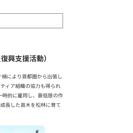
）
災復興支援活動）
ロナ禍により首都圏から出張し
ンティア組織の協力も得られ
一時的に雇用し、最低限の作
く成長した苗木を松林に育て