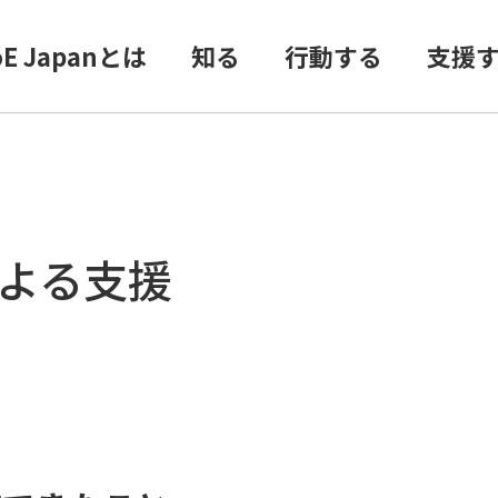
oE Japanとは
知る
行動する
支援
による支援