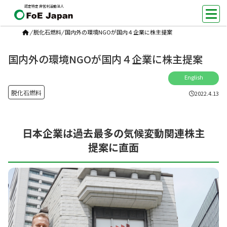
認定特定非営利活動法人
/
脱化石燃料
/
国内外の環境NGOが国内４企業に株主提案
国内外の環境NGOが国内４企業に株主提案
English
脱化石燃料
2022.4.13
日本企業は過去最多の気候変動関連株主
提案に直面