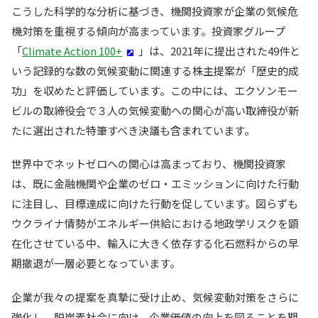
こうした科学的な分析に基づき、機関投資家が企業の気候危
機対策を重視する傾向が高まっています。投資家グループ
「
Climate Action 100+
」は、2021年に提出された49件と
いう記録的な数の気候変動に関連する株主提案が「歴史的成
功」を収めたと評価しています。この中には、エクソンモー
ビルの取締役会で３人の気候変動への関心が高い取締役が新
たに選出された特筆すべき決議も含まれています。
世界中でネットゼロへの関心は高まっており、機関投資家
は、既に金融機関や企業のゼロ・エミッションに向けた行動
に注目し、目標達成に向けた行動を促しています。図らずも
ウクライナ情勢がエネルギー供給における地政学リスクを顕
在化させている中、輸入に大きく依存する化石燃料からの早
期撤退が一層必要となっています。
企業が我々の提案を真摯に受け止め、気候変動対策をさらに
強化し、脱炭素社会に向け、企業価値の向上を図ることを期