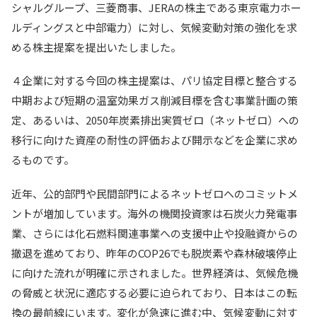
シャルグループ、三菱商事、JERAの株主である東京電力ホー
ルディングスと中部電力）に対し、気候変動対策の強化を求
める株主提案を提出いたしました。
４企業に対する今回の株主提案は、パリ協定目標と整合する
中期および短期の温室効果ガス削減目標を含む事業計画の策
定、あるいは、2050年炭素排出実質ゼロ（ネットゼロ）への
移行に向けた資産の耐性の評価および開示などを企業に求め
るものです。
近年、公的部門や民間部門によるネットゼロへのコミットメ
ントが増加しています。海外の機関投資家は石炭火力発電事
業、さらには化石燃料関連事業への支援中止や投融資からの
撤退を進めており、昨年のCOP26でも脱炭素や森林破壊停止
に向けた流れが明確に示されました。世界経済は、気候危機
の脅威と状況に適応する必要に迫られており、日本はこの転
換の最前線にいます。変化が急速に進む中、気候変動に対す