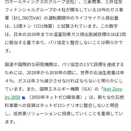
力ホールディングスのグループ会社）、三菱商事、三井住友
フィナンシャルグループの４社が関与している10件のガス事
業（計1,780万kW）の運転期間中のライフサイクル排出量
は、12億トン（CO2換算）と試算されています。この数字
は、日本の2030年までの温室効果ガス排出削減目標のほぼ2倍
に相当する量であり、パリ協定と整合しないことは明らかで
す。
国連や国際的な研究機関は、パリ協定の1.5℃目標を達成する
ためには、2020年から2030年の間に、世界の石油生産量は年
４％、ガスは年３％減少させなければならないと明らかにし
ています。また、国際エネルギー機関（IEA）の「
Net Zero
by 2050
（2050年ネットゼロ報告書）」は、新たな化石燃
料事業への投資はネットゼロシナリオに整合しないと明言
し、低炭素ソリューションに投資していくことを重視してい
ます。