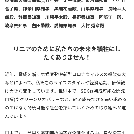
東海旅客鉄道株式会社社長 金子慎殿、東京都知事 小池百
合子殿、神奈川県知事 黒岩祐治殿、山梨県知事 長崎幸太
郎殿、静岡県知事 川勝平太殿、長野県知事 阿部守一殿、
岐阜県知事 古田肇殿、愛知県知事 大村 秀章殿
リニアのために私たちの未来を犠牲にし
たくありません！
近年、脅威を増す気候変動や新型コロナウィルスの感染拡大
などによって、私たちのライフスタイルや経済活動、価値観
は大きく変化しています。世界中で、SDGs(持続可能な開発
目標)やグリーンリカバリーなど、経済成長だけを追い求める
のではなく持続可能な社会を築いていくための取り組みが進
んでいます。
日本でも、台風や豪雨等の被害が深刻化する中、自然災害の