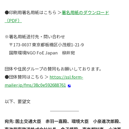
●印刷用署名用紙はこちら ＞
署名用紙のダウンロード
（PDF）
※署名用紙送付先・問い合わせ
〒173-0037 東京都板橋区小茂根1-21-9
国際環境NGO FoE Japan 柳井宛
団体や住民グループの賛同もお願いしております。
●団体賛同はこちら ＞
https://ssl.form-
mailer.jp/fms/38c0e592688761
以下、要望文
宛先: 国土交通大臣 赤羽一嘉殿、環境大臣 小泉進次郎殿、