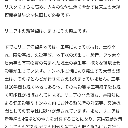
リスクをさらに高め、人々の命や生活を脅かす従来型の大規
模開発は早急な見直しが必要です。
リニア中央新幹線は、まさにその典型です。
すでにリニア沿線各地では、工事によって水枯れ、土砂崩
れ、陥没事故、火災事故、地下水の湧出し、騒音、フッ素や
ヒ素等の有害物質の含まれた残土の発生等、様々な環境社会
影響が生じています。トンネル掘削により発生する大量の残
土は、そのほとんどが行き先さえも決まっていません。工事
は10年間も続く地域もある他、その悪影響は工事終了後も続
く可能性が指摘されています。リニアの開業後も、電磁波に
よる健康影響やトンネル内における緊急時の対応等、交通機
関としての安全性に疑問が示されています。また、リニアは
新幹線の4倍ほどの電力を消費することになり、気候変動対策
としての温室効果ガスの削減や省エネの取り組みにも逆行し