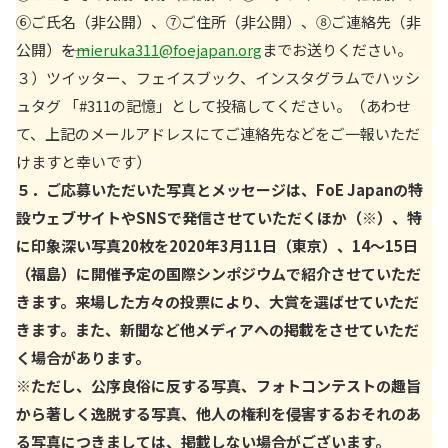
⑥ご氏名（非公開）、⑦ご住所（非公開）、⑧ご連絡先（非
公開）――を
mieruka311@foejapan.org
までお送りください。
３）ツイッター、フェイスブック、インスタグラムでハッシ
ュタグ 「#311の記憶」として投稿してください。（あわせ
て、上記のメールアドレスにてご連絡先などをご一報いただ
けますと幸いです）
５．ご応募いただいた写真とメッセージは、FoE Japanの特
設ウェブサイトやSNSで発信させていただくほか（※）、特
に印象深い写真20枚を2020年3月11日（東京）、14～15日
（福島）に開催予定の国際シンポジウムで紹介させていただ
きます。来場した方々の投票により、大賞を選ばせていただ
きます。また、新聞など他メディアへの掲載をさせていただ
く場合があります。
※ただし、公序良俗に反する写真、フォトコンテストの趣旨
から著しく逸脱する写真、他人の権利を侵害するおそれのあ
る写真につきましては、掲載しない場合がございます。