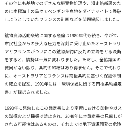
その他にも基地でのずさんな廃棄物処理や、滑走路新設のた
めに南極海上の島々でペンギン生息地をダイナマイトで爆破
しようとしていたフランスの計画などを問題提起しました。
鉱物資源活動条約に関する議論は1980年代も続き、やがて、
市民社会からの多大な圧力を深刻に受け止めたオーストラリ
アとフランスがついにこの鉱物条約に反対の立場をとる決断
をすると、情勢は一気に変わりました。ただし、全協議国の
賛同がない限り、条約の締結はあり得ません。そこで代わり
に、オーストラリアとフランスは南極条約に基づく保護体制
の確立を提案、1991年には「環境保護に関する南極条約議定
書」が採択されました。
1998年に発効したこの議定書により南極における鉱物やガス
の試掘および採掘は禁止され、2048年に本議定書の見直しが
される可能性はあるものの、それまでは地下資源開発の危険