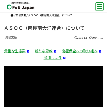
認定特定非営利活動法人
/
気候変動
/
ＡＳＯＣ（南極南大洋連合）について
ＡＳＯＣ（南極南大洋連合）について
気候変動
2010.1.1
2024.7.10
貴重な生態系
｜
新たな脅威
｜
南極保全への取り組み
｜
参加しよう