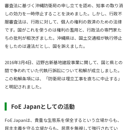
審査法に基づく沖縄防衛局の申し立てを認め、知事 の取り消
しの効力を一時停止することを決めました。しかし、行政不
服審査法は、行政に対して、個人の権利の救済のための法律
です。国がこれを使うのは権利の濫用と、行政法の専門家た
ちの批判が相次ぎました。沖縄県は、国土交通相が執行停止
をしたのは違法だとし、国を訴えました。
2016年3月4日、辺野古新基地建設事業に関して、国と県との
間で争われていた代執行訴訟について和解が成立しました。
この和解条項には、「防衛局は埋立工事を直ちに中止する」
と明記されました。
FoE Japanとしての活動
FoE Japanは、貴重な生態系を保全するという立場からも、
民主主義を守る立場からも、民意を無視して強行されてい