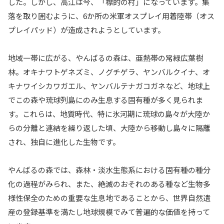
した。しかし、高江は今、「標的の村」になっています。集
落を取り囲むように、6か所の米軍オスプレイ用着陸帯（オス
プレイパッド）が造成されようとしています。
地域一帯に広がる、やんばるの森は、亜熱帯の常緑広葉樹
林。オキナワトゲネズミ、ノグチゲラ、ヤンバルクイナ、オ
キナワイシカワガエル、ヤンバルテナガコガネなど、地球上
でこの森や琉球列島にのみ生息する固有種が多く見られま
す。これらは、地質時代、特に氷河期に琉球の島々が大陸か
らの分離と連結を繰り返した頃、大陸から移動し島々に隔離
され、独自に進化した生物です。
やんばるの森では、森林・淡水生態系における固有種の種分
化の過程がみられ、また、絶滅のおそれのある種など生物多
様性保全のための重要な生息地であることから、世界自然遺
産の登録基準を満たし地球規模でみて普遍的な価値を持って