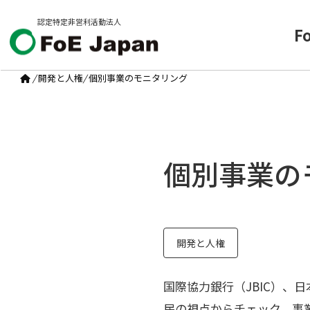
認定特定非営利活動法人
F
/
開発と人権
/
個別事業のモニタリング
個別事業の
開発と人権
国際協力銀行（JBIC）、
民の視点からチェック。事