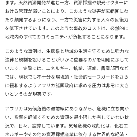
ます。天然資源開発が進む一方、資源採掘や観光セクターに
おける管理が弱いことにより、このような災害が広範囲にわ
たり頻発するようになり、一方で災害に対する人々の回復力
を低下させています。このような事故のコストは、必然的に
地域内のすべてのコミュニティが負担することになります。
このような事例は、生態系と地域の生活を守るために強力な
法律と規制を設けることがいかに重要なのかを明確に示して
います。実際には、エネルギー、鉱業、運輸、農業部門など
では、現状でも不十分な環境的・社会的セーフガードをさら
に緩和するようアフリカ諸国政府に求める圧力は非常に大き
いというのが現実です。
アフリカは気候危機の最前線にありながら、危機に立ち向か
い、影響を軽減するための資源を最小限しか有していない状
況で、日々、疲弊しています。気候危機の深刻化は、化石エ
ネルギーやその他の資源採掘産業に依存する世界的な経済・