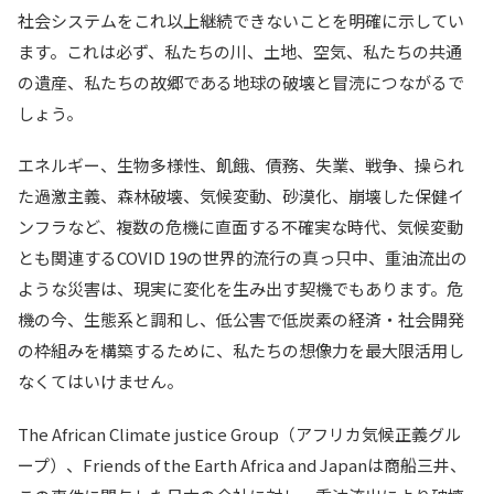
社会システムをこれ以上継続できないことを明確に示してい
ます。これは必ず、私たちの川、土地、空気、私たちの共通
の遺産、私たちの故郷である地球の破壊と冒涜につながるで
しょう。
エネルギー、生物多様性、飢餓、債務、失業、戦争、操られ
た過激主義、森林破壊、気候変動、砂漠化、崩壊した保健イ
ンフラなど、複数の危機に直面する不確実な時代、気候変動
とも関連するCOVID 19の世界的流行の真っ只中、重油流出の
ような災害は、現実に変化を生み出す契機でもあります。危
機の今、生態系と調和し、低公害で低炭素の経済・社会開発
の枠組みを構築するために、私たちの想像力を最大限活用し
なくてはいけません。
The African Climate justice Group（アフリカ気候正義グル
ープ）、Friends of the Earth Africa and Japanは商船三井、