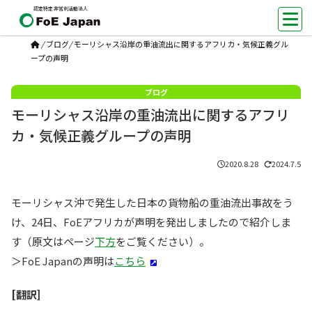
認定特定非営利活動法人
/
ブログ
/
モーリシャス沿岸の重油流出に関するアフリカ・気候正義グル
ープの声明
モーリシャス沿岸の重油流出に関するアフリ
カ・気候正義グループの声明
2020.8.28
2024.7.5
モーリシャス沖で発生した日本の貨物船の重油流出事故をう
け、24日、FoEアフリカが声明を発出しましたので紹介しま
す（原文はページ
下方
をご覧ください）。
＞FoE Japanの声明は
こちら
[翻訳]