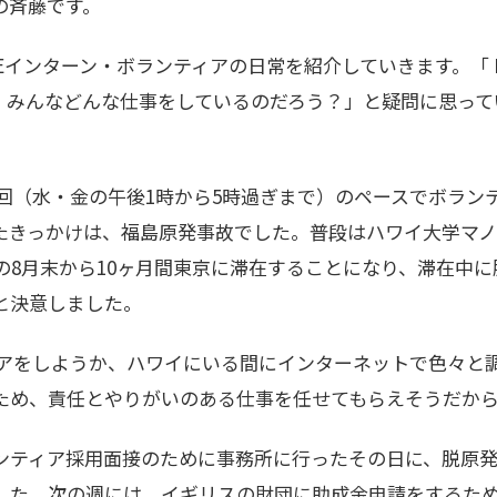
の斉藤です。
Eインターン・ボランティアの日常を紹介していきます。「 
、みんなどんな仕事をしているのだろう？」と疑問に思って
週2回（水・金の午後1時から5時過ぎまで）のペースでボラ
たきっかけは、福島原発事故でした。普段はハワイ大学マ
年の8月末から10ヶ月間東京に滞在することになり、滞在中
と決意しました。
ィアをしようか、ハワイにいる間にインターネットで色々と調
ため、責任とやりがいのある仕事を任せてもらえそうだか
ランティア採用面接のために事務所に行ったその日に、脱原
した。次の週には、イギリスの財団に助成金申請をするた