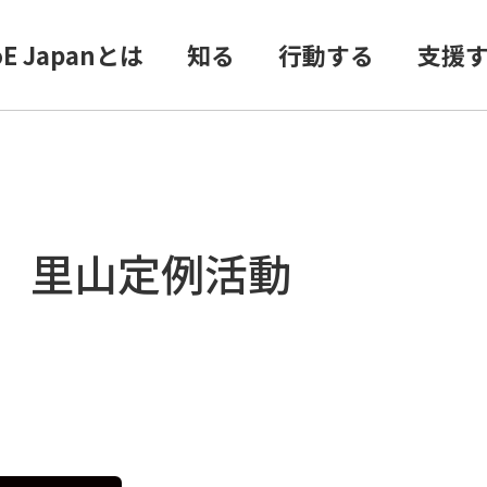
oE Japanとは
知る
行動する
支援
 里山定例活動