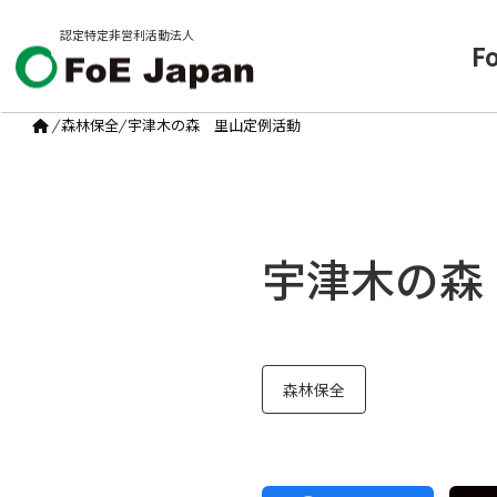
認定特定非営利活動法人
F
/
森林保全
/
宇津木の森 里山定例活動
宇津木の森
森林保全