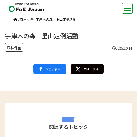
認定特定非営利活動法人
/
森林保全
/
宇津木の森 里山定例活動
宇津木の森 里山定例活動
森林保全
2025.10.14
シェアする
ポストする
関連するトピック