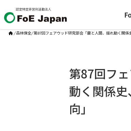
認定特定非営利活動法人
F
/
森林保全
/
第87回フェアウッド研究部会「鹿と人間、揺れ動く関係
第87回フ
動く関係史
向」