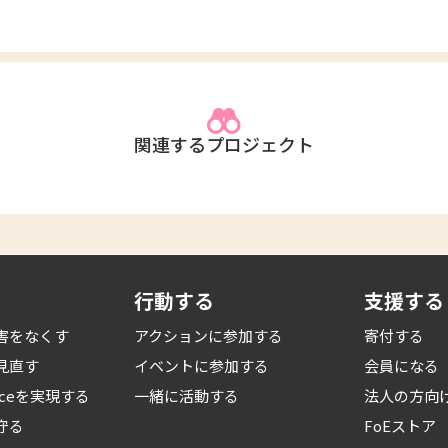
関連するプロジェクト
行動する
支援する
害をなくす
アクションに参加する
寄付する
見直す
イベントに参加する
会員になる
iceを
実現する
一緒に活動する
法人の方向
守る
FoEストア