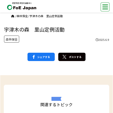
認定特定非営利活動法人
/
森林保全
/
宇津木の森 里山定例活動
宇津木の森 里山定例活動
森林保全
2025.6.9
シェアする
ポストする
関連するトピック