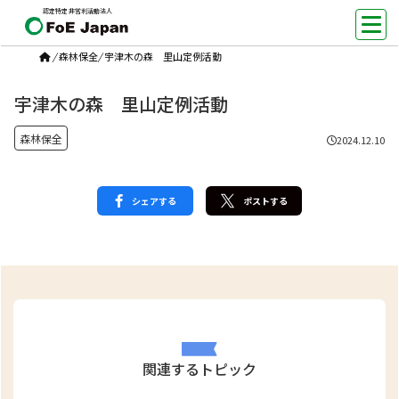
認定特定非営利活動法人
/
森林保全
/
宇津木の森 里山定例活動
宇津木の森 里山定例活動
森林保全
2024.12.10
シェアする
ポストする
関連するトピック