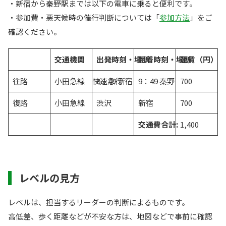
・新宿から秦野駅までは以下の電車に乗ると便利です。
・参加費・悪天候時の催行判断については「
参加方法
」をご
確認ください。
交通機関
出発時刻・場所
到着時刻・場所
運賃（円）
往路
小田急線 快速急行
8：40 新宿
9：49 秦野
700
復路
小田急線
渋沢
新宿
700
交通費合計:
1,400
レベルの見方
レベルは、担当するリーダーの判断によるものです。
高低差、歩く距離などが不安な方は、地図などで事前に確認