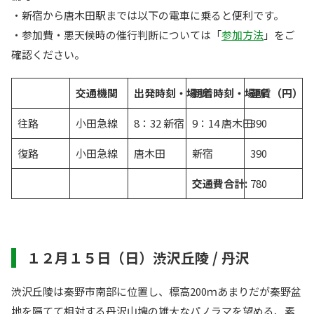
・新宿から唐木田駅までは以下の電車に乗ると便利です。
・参加費・悪天候時の催行判断については「
参加方法
」をご
確認ください。
交通機関
出発時刻・場所
到着時刻・場所
運賃（円）
往路
小田急線
8：32 新宿
9：14 唐木田
390
復路
小田急線
唐木田
新宿
390
交通費合計:
780
１２月１５日（日）渋沢丘陵 / 丹沢
渋沢丘陵は秦野市南部に位置し、標高200ｍあまりだが秦野盆
地を隔てて相対する丹沢山塊の雄大なパノラマを望める、素