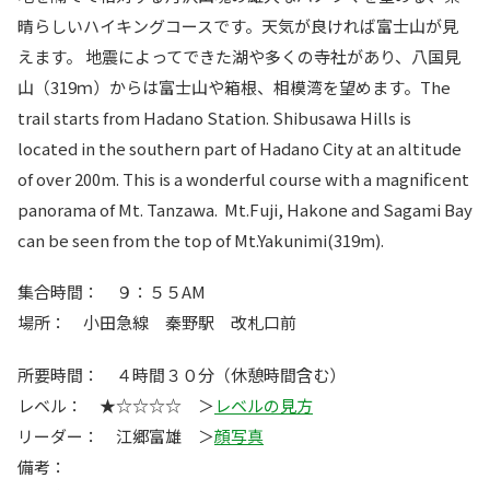
晴らしいハイキングコースです。天気が良ければ富士山が見
えます。 地震によってできた湖や多くの寺社があり、八国見
山（319ｍ）からは富士山や箱根、相模湾を望めます。The
trail starts from Hadano Station. Shibusawa Hills is
located in the southern part of Hadano City at an altitude
of over 200m. This is a wonderful course with a magnificent
panorama of Mt. Tanzawa. Mt.Fuji, Hakone and Sagami Bay
can be seen from the top of Mt.Yakunimi(319m).
集合時間： ９：５５AM
場所： 小田急線 秦野駅 改札口前
所要時間： ４時間３０分（休憩時間含む）
レベル： ★☆☆☆☆ ＞
レベルの見方
リーダー： 江郷富雄 ＞
顔写真
備考：