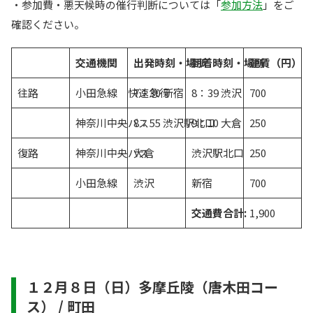
・参加費・悪天候時の催行判断については「
参加方法
」をご
確認ください。
交通機関
出発時刻・場所
到着時刻・場所
運賃（円）
往路
小田急線 快速急行
7：30 新宿
8：39 渋沢
700
神奈川中央バス
8：55 渋沢駅北口
9：10 大倉
250
復路
神奈川中央バス
大倉
渋沢駅北口
250
小田急線
渋沢
新宿
700
交通費合計:
1,900
１２月８日（日）多摩丘陵（唐木田コー
ス） / 町田