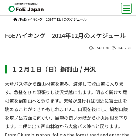
認定特定非営利活動法人
/
FoEハイキング 2024年12月のスケジュール
FoEハイキング 2024年12月のスケジュール
2024.11.20
2024.12.20
１２月１日（日）鍋割山 / 丹沢
大倉バス停から西山林道を進み、渡渉して登山道に入りま
す。急登をひと頑張りし後沢乗越に出ます。明るく開けた尾
根道を鍋割山へと登ります。天候が良ければ間近に富士山を
眺めることができかもしれません。山頂を後にし、鍋割山陵
を塔ノ岳方面に向かい、展望の良い分岐から小丸尾根を下り
ます。二俣に出て西山林道から大倉バス停へと戻ります。
From Okura bus stop, follow the forest road and enter the