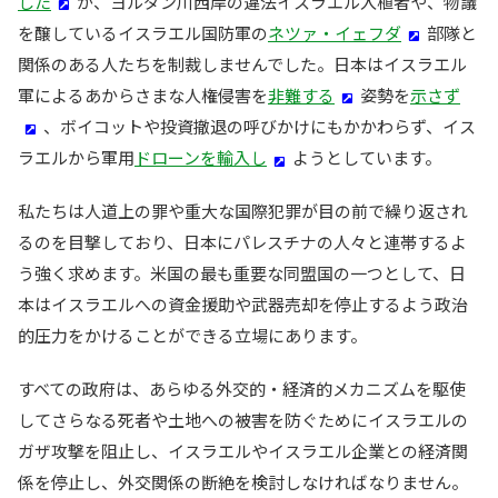
した
が、ヨルダン川西岸の違法イスラエル入植者や、物議
を醸しているイスラエル国防軍の
ネツァ・イェフダ
部隊と
関係のある人たちを制裁しませんでした。日本はイスラエル
軍によるあからさまな人権侵害を
非難する
姿勢を
示さず
、ボイコットや投資撤退の呼びかけにもかかわらず、イス
ラエルから軍用
ドローンを輸入し
ようとしています。
私たちは人道上の罪や重大な国際犯罪が目の前で繰り返され
るのを目撃しており、日本にパレスチナの人々と連帯するよ
う強く求めます。米国の最も重要な同盟国の一つとして、日
本はイスラエルへの資金援助や武器売却を停止するよう政治
的圧力をかけることができる立場にあります。
すべての政府は、あらゆる外交的・経済的メカニズムを駆使
してさらなる死者や土地への被害を防ぐためにイスラエルの
ガザ攻撃を阻止し、イスラエルやイスラエル企業との経済関
係を停止し、外交関係の断絶を検討しなければなりません。