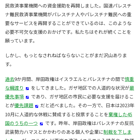
民救済事業機関への資金援助を再開しました。国連パレスチ
ナ難民救済事業機関がパレスチナ人やパレスチナ難民への重
要なサービスを再開することができているのは、このような
必要不可欠な支援のおかげです。私たちはそれが続くことを
願っています。
しかし、もっとなされねばならないことがまだ沢山ありま
す。
過去
9か月間、岸田政権はイスラエルとパレスチナの間で
慎重
な綱渡り
をしてきました。ガザ地区での人道的な状況が
最
優先事項
であり、ガザ地区の市民に必要な支援を届けるこ
とが
優先課題
だと述べました。その一方で、日本は2023年
10月に人道的な休戦に賛成すると投票することを
棄権した45
国のうちの一つ
です。昨年、岸田政権はパレスチナの反抗
武装勢力ハマスとかかわりのある個人や企業に
制裁を下しま