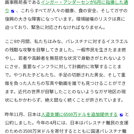
画事務局長である
インガー・アンダーセンが6月に指摘した通
り
、これらすべてが人々の健康、食の安全、そしてガザの
復興の大きな障害になっています。環境破壊のリスクは真に
迫っており、緊急に対応されなければなりません。
ここ9か月間、私たちはみな、パレスチナに対するイスラエル
の残酷な攻撃を目撃してきました。一般市民を生きたまま燃
やし、若者や高齢者を無慈悲な状況で身動きがとれないよう
にさせ、重要なインフラに対して計画的に攻撃することま
で。やつれた子どもたち、手足の切断された男女、そして重
傷を負った人たちの写真や動画を誰でも見つけることができ
ます。近代の世界が目撃したことのないようなガザ地区の現
状にもかかわらず、絶え間なく続くことが許されています。
昨年11月、日本は
人道支援に6500万ドルを追加提供する
と
公約しました。今年の4月には、日本はパレスチナ難民の支援
のための3500万米ドルを寄付するとともに国連パレスチナ難