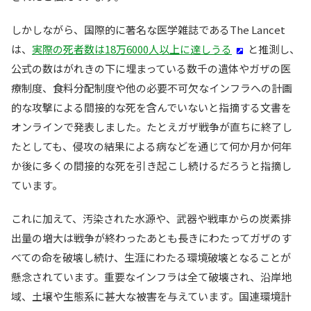
しかしながら、国際的に著名な医学雑誌であるThe Lancet
は、
実際の死者数は18万6000人以上に達しうる
と推測し、
公式の数はがれきの下に埋まっている数千の遺体やガザの医
療制度、食料分配制度や他の必要不可欠なインフラへの計画
的な攻撃による間接的な死を含んでいないと指摘する文書を
オンラインで発表しました。たとえガザ戦争が直ちに終了し
たとしても、侵攻の結果による病などを通じて何か月か何年
か後に多くの間接的な死を引き起こし続けるだろうと指摘し
ています。
これに加えて、汚染された水源や、武器や戦車からの炭素排
出量の増大は戦争が終わったあとも長きにわたってガザのす
べての命を破壊し続け、生涯にわたる環境破壊となることが
懸念されています。重要なインフラは全て破壊され、沿岸地
域、土壌や生態系に甚大な被害を与えています。国連環境計