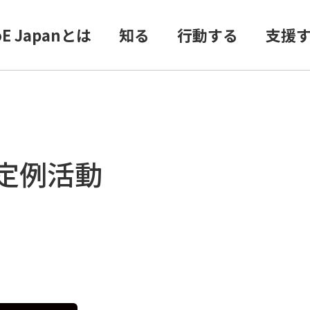
oE Japanとは
知る
行動する
支援
定例活動