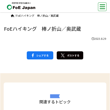
認定特定非営利活動法人
/
FoEハイキング 棒ノ折山／奥武蔵
FoEハイキング 棒ノ折山／奥武蔵
2023.8.29
シェアする
ポストする
関連するトピック