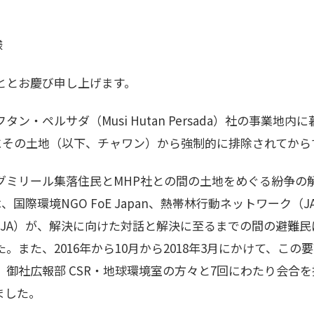
様
ととお慶び申し上げます。
ン・ペルサダ（Musi Hutan Persada）社の事業地
月にその土地（以下、チャワン）から強制的に排除されてから
グミリール集落住民とMHP社との間の土地をめぐる紛争の
は、国際環境NGO FoE Japan、熱帯林行動ネットワーク（
DJA）が、解決に向けた対話と解決に至るまでの間の避難
。また、2016年から10月から2018年3月にかけて、こ
御社広報部 CSR・地球環境室の方々と7回にわたり会合
ました。