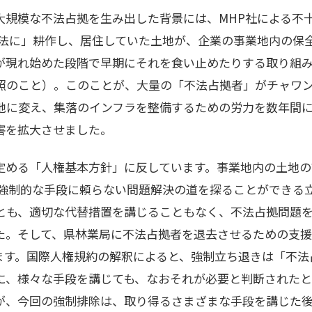
大規模な不法占拠を生み出した背景には、MHP社による不
違法に」耕作し、居住していた土地が、企業の事業地内の保
が現れ始めた段階で早期にそれを食い止めたりする取り組み
照のこと）。このことが、大量の「不法占拠者」がチャワ
地に変え、集落のインフラを整備するための労力を数年間
害を拡大させました。
定める「人権基本方針」に反しています。事業地内の土地の
、強制的な手段に頼らない問題解決の道を探ることができる
とも、適切な代替措置を講じることもなく、不法占拠問題
た。そして、県林業局に不法占拠者を退去させるための支
ます。国際人権規約の解釈によると、強制立ち退きは「不法
に、様々な手段を講じても、なおそれが必要と判断されたと
が、今回の強制排除は、取り得るさまざまな手段を講じた