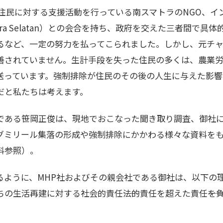
、住民に対する支援活動を行っている南スマトラのNGO、イ
matra Selatan）との会合を持ち、政府を交えた三者間で
るなど、一定の努力を払ってこられました。しかし、元チ
善されていません。生計手段を失った住民の多くは、農業
送っています。強制排除が住民のその後の人生に与えた影響
だと私たちは考えます。
である笹岡正俊は、現地でおこなった聞き取り調査、御社
グミリール集落の形成や強制排除にかかわる様々な資料を
料参照）。
るように、MHP社およびその親会社である御社は、以下の
の生活再建に対する社会的責任――法的責任を超えた責任――