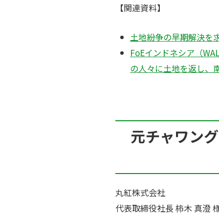
【関連資料】
土地紛争の早期解決を求め
FoEインドネシア（WA
の人々に土地を返し、南ス
元チャワング
丸紅株式会社
代表取締役社長 柿木 真澄 