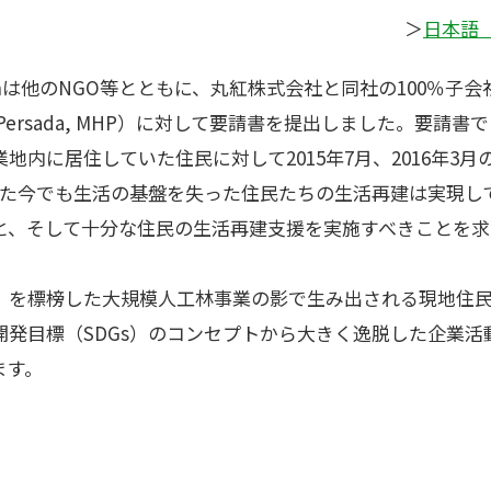
＞
日本語（
 Japanは他のNGO等とともに、丸紅株式会社と同社の100％
utan Persada, MHP）に対して要請書を提出しました。要
地内に居住していた住民に対して2015年7月、2016年3
した今でも生活の基盤を失った住民たちの生活再建は実現し
と、そして十分な住民の生活再建支援を実施すべきことを求
」を標榜した大規模人工林事業の影で生み出される現地住
開発目標（SDGs）のコンセプトから大きく逸脱した企業活
ます。