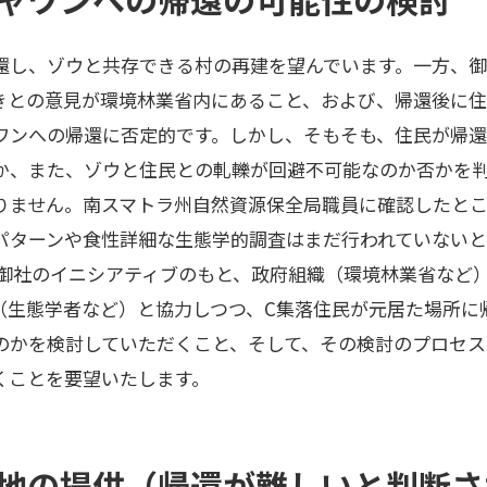
還し、ゾウと共存できる村の再建を望んでいます。一方、
きとの意見が環境林業省内にあること、および、帰還後に
ワンへの帰還に否定的です。しかし、そもそも、住民が帰還
か、また、ゾウと住民との軋轢が回避不可能なのか否かを
りません。南スマトラ州自然資源保全局職員に確認したと
パターンや食性詳細な生態学的調査はまだ行われていないと
び御社のイニシアティブのもと、政府組織（環境林業省など
（生態学者など）と協力しつつ、C集落住民が元居た場所に
のかを検討していただくこと、そして、その検討のプロセス
くことを要望いたします。
代替地の提供（帰還が難しいと判断