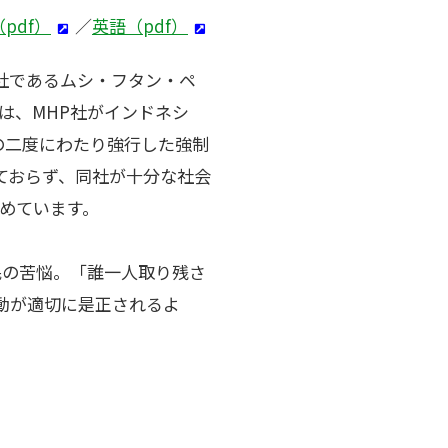
pdf）
／
英語（pdf）
子会社であるムシ・フタン・ペ
請書では、MHP社がインドネシ
月の二度にわたり強行した強制
ておらず、同社が十分な社会
めています。
民の苦悩。「誰一人取り残さ
動が適切に是正されるよ