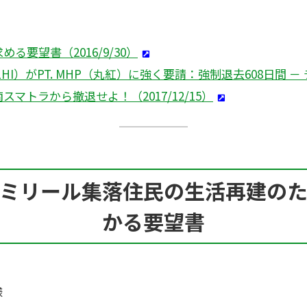
る要望書（2016/9/30）
LHI）がPT. MHP（丸紅）に強く要請：強制退去608日間 
マトラから撤退せよ！（2017/12/15）
ミリール集落住民の生活再建の
かる要望書
様