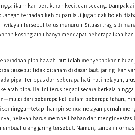
hingga ikan-ikan berukuran kecil dan sedang. Dampak a
buangan terhadap kehidupan laut juga tidak boleh diab
di wilayah tersebut terus menurun. Situasi tragis di ma
gkapan kosong atau hanya mendapat beberapa ikan haru
 keberadaan pipa bawah laut telah menyebabkan ribuan
pipa tersebut tidak ditanam di dasar laut, jaring ikan y
pada pipa. Terlepas dari seberapa hati-hati nelayan, arus
 arah pipa. Hal ini terus terjadi secara berkala hingga 
yan—mulai dari beberapa kali dalam beberapa tahun, hin
i seminggu—tetapi hampir semua nelayan pernah mengal
hnya, nelayan harus membeli bahan dan menginvestasi
embuat ulang jaring tersebut. Namun, tanpa informasi 