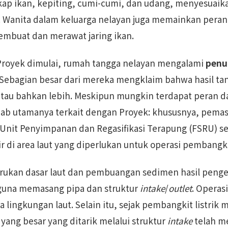
kap ikan, kepiting, cumi-cumi, dan udang, menyesuai
 Wanita dalam keluarga nelayan juga memainkan peran 
membuat dan merawat jaring ikan.
Proyek dimulai, rumah tangga nelayan mengalami
penu
 Sebagian besar dari mereka mengklaim bahwa hasil t
tau bahkan lebih. Meskipun mungkin terdapat peran da
ab utamanya terkait dengan Proyek: khususnya, pemas
it Penyimpanan dan Regasifikasi Terapung (FSRU) se
di area laut yang diperlukan untuk operasi pembangkit 
rukan dasar laut dan pembuangan sedimen hasil penge
 guna memasang pipa dan struktur
intake
/
outlet
. Operas
lingkungan laut. Selain itu, sejak pembangkit listrik m
 yang besar yang ditarik melalui struktur
intake
telah m