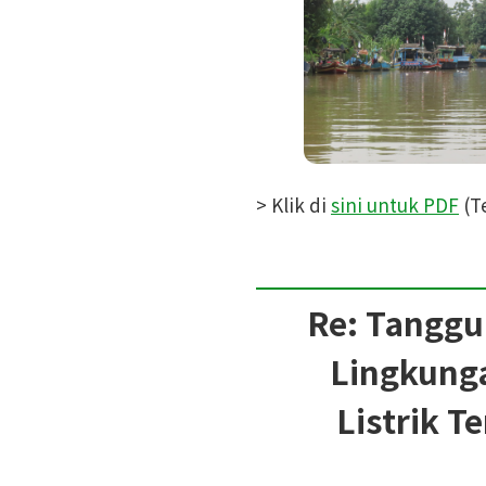
> Klik di
sini untuk PDF
(T
Re: Tangg
Lingkunga
Listrik T