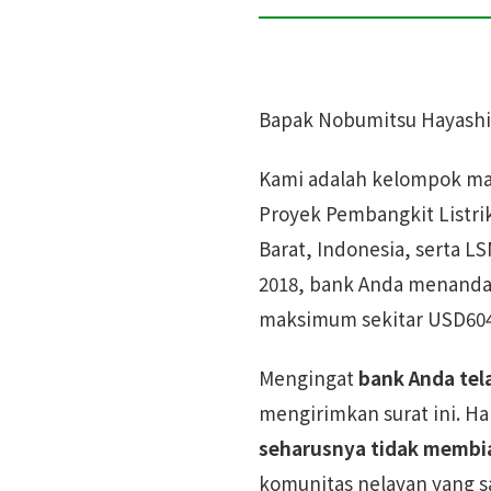
Bapak Nobumitsu Hayashi,
Kami adalah kelompok ma
Proyek Pembangkit Listrik
Barat, Indonesia, serta 
2018, bank Anda menandat
maksimum sekitar USD604 j
Mengingat
bank Anda te
mengirimkan surat ini. H
seharusnya tidak membia
komunitas nelayan yang s