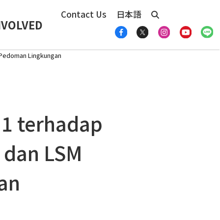
Contact Us
日本語
NVOLVED
n Pedoman Lingkungan
1 terhadap
 dan LSM
aan