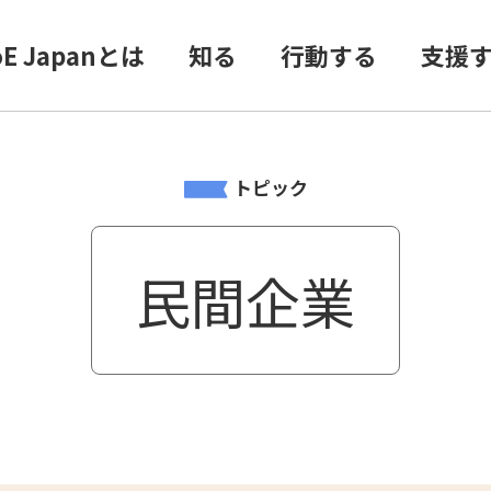
oE Japanとは
知る
行動する
支援
トピック
民間企業