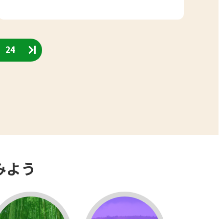
24
みよう