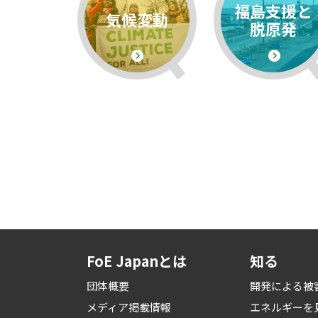
福島支援と
気候変動
脱原発
FoE Japanとは
知る
団体概要
開発による被
メディア掲載情報
エネルギーを