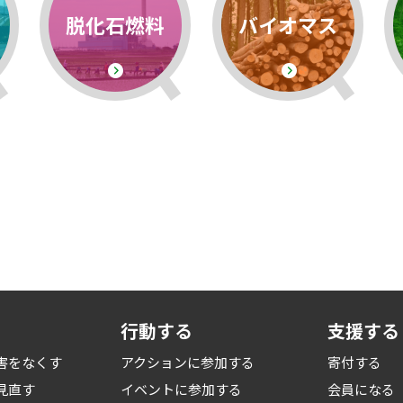
脱化石燃料
バイオマス
行動する
支援する
害をなくす
アクションに参加する
寄付する
見直す
イベントに参加する
会員になる