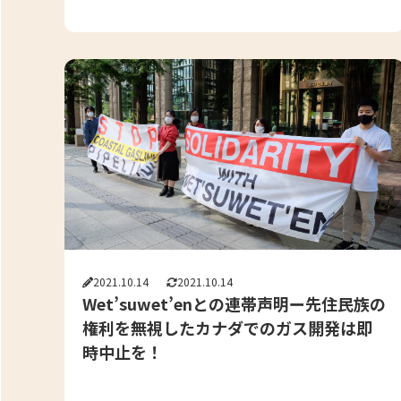
2021.10.14
2021.10.14
Wet’suwet’enとの連帯声明ー先住民族の
権利を無視したカナダでのガス開発は即
時中止を！